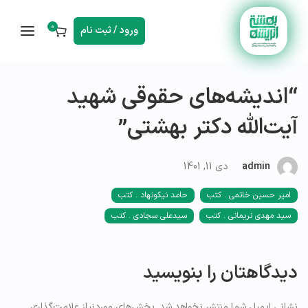
0
ورود / ثبت نام
“اندیشه‌های حقوقی شهید
آیت‌الله دکتر بهشتی”
admin
دی 11, 1401
امیر حسین خاتمی . کتب
حامد نیکونهاد . کتب
سید مهدی نریمانی . کتب
سیدعلی سجادی . کتب
دیدگاهتان را بنویسید
نشانی ایمیل شما منتشر نخواهد شد.
بخش‌های موردنیاز علامت‌گذاری