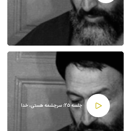
جلسه 25: سرچشمه هستی، خدا