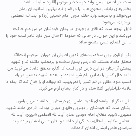
است. در اصفهان می‌تواند در محضر مرحوم آقا رحیم ارباب باشد؛
بخش‌های پایانی سطوح عالی را در قم و نزد برترین اساتید آن زمان
می‌خواند و به‌سرعت وارد حلقه درس امام خمینی (ره) و آیت‌الله‌ العظمی
بروجردی می‌شود.
قابل توجه است که آقای بروجردی در زمان خودشان در مرز علم حرکت
می‌کنند و این جوان، در حالی که حدودا 21 سال سن دارد قادر است خود را
با این فضای علمی منطبق سازد.
یکی از قوی‌ترین شخصیت‌های فقهی اصولی آن دوران، مرحوم آیت‌الله
محقق داماد هستند که درسی بسیار سخت و پرمطلب داشته‌اند و شهید
بهشتی آن‌چنان در این درس قوی است که آقای محقق داماد می‌گوید من
تا به حال کسی را به این باهوشی ندیده‌ام. بعدها شهید بهشتی در راه
کسب علوم عقلی در قم کسی را نمی‌بینید که بتواند او را اقناع کند تا اینکه با
علامه طباطبایی آشنا شده و در کنار ایشان آرام می‌گیرد.
یکی دیگر از مولفه‌های قدرت علمی وی دوستان و حلقه علمی پیرامون
ایشان است که خودشان از بهترین فقهای دوران بودند. افرادی مانند شهید
مطهری، شهید مفتح، امام موسی صدر، آیت‌الله العظمی شبیری، آیت‌الله
العظمی مکارم و امثالهم، همگی از حلقه دوستان علمی ایشان بوده و به
سرآمدی علمی ایشان اذعان کرده‌اند.