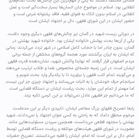
مسائل مختلف داشتند که یکی از مهم‌ترین این چالش‌ها بحث اعدام‌های
انقلابی بود. اسلام در موضوع جان انسان‌ها بسیار سخت‌گیر است و عمل
انقلابی در اسلام بدون اتکاء به فتوای فقیه، فاقد پشتوانه شرعی است و
حضور ایشان در این شورای فقهی، دال بر اجتهاد ایشان است.
در دورانی زیست شهید در آلمان نیز چالش‌های فقهی دیگری وجود داشت.
یکی از آن‌ها بحث پوشش خانواده ایشان بود. خانواده شهید بهشتی در
آلمان، بدون چادر اما با حجاب کامل اسلامی در شهر تردد می‌کردند؛ زمانی
که ایشان به ایران برگشتند مورد هجمه گروه‌های مختلفی از جمله برخی
مردم اصفهان قرار گرفتند که نهایتا واکنش شهید، نشان‌دهنده قدرت فقهی
ایشان است. در این زمینه جلسه‌ای مخصوص علما و طلاب ترتیب می‌دهند
و می‌گویند تمام کتب فقهی را بیاورید تا با یکدیگر وارد بحث شویم و
سرانجام حرف خودشان را به اثبات می‌رسانند و اجتهاد چیزی جز این نیست.
اما مهمتر از تمام این موارد، بحث ریاست ایشان بر دستگاه قضایی است
که ما می‌دانیم جز فقیهی عادل نمی‌تواند بر این کرسی تکیه بزند.
رابعا تصریح فقهای بزرگ معاصر ایشان، تاییدی دیگر بر این مدعاست.
مرحوم محقق داماد که به راحتی به کسی عنوان اجتهاد را نمی‌دادند، شهید
بهشتی را مجتهد قطعی می‌دانست. همچنین سپردن مسئولیت‌هایی مانند
عضویت در شورای فقهی هیئت‌های موتلفه و ریاست دستگاه قضایی توسط
امام، دال بر این است که امام، ایشان را فقیه می‌دانستند. تصریح حضرات