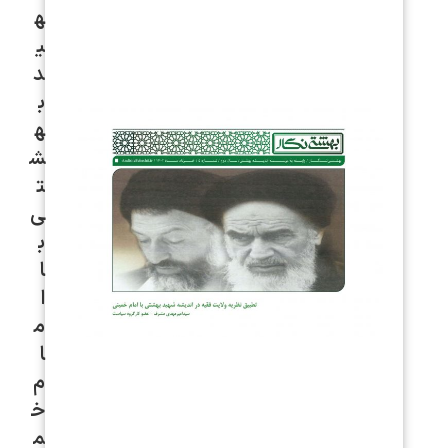
ه
ی
د
ب
ه
ش
ت
ی
ب
ا
ا
م
ا
م
خ
م