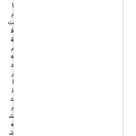
ا
ی
ت
ف
ق
ی
ه
د
ر
ا
ن
د
ی
ش
ه
ش