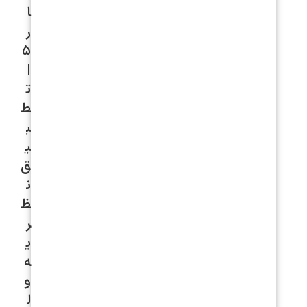
ا
ر
۵
|
ت
ط
ب
ی
ق
ن
ظ
ر
ی
ه
و
ل