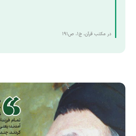
در مکتب قرآن، ج۱، ص۱۹۱