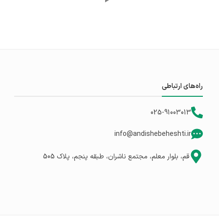
راه‌های ارتباطی
025-91003013
info@andishebeheshti.ir
قم، بلوار معلم، مجتمع ناشران، طبقه پنجم، پلاک 505