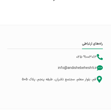
راه‌های ارتباطی
025-91003013
info@andishebeheshti.ir
قم، بلوار معلم، مجتمع ناشران، طبقه پنجم، پلاک 505