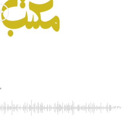
مکت
-12:30