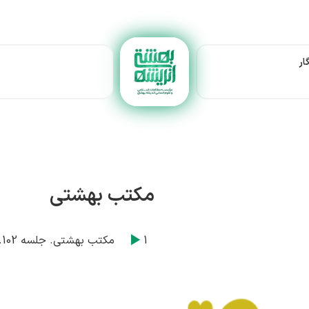
ار
مکتب بهشتی
1