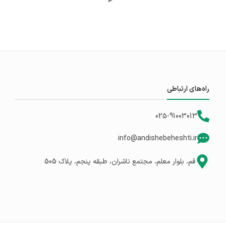
راه‌های ارتباطی
025-91003013
info@andishebeheshti.ir
قم، بلوار معلم، مجتمع ناشران، طبقه پنجم، پلاک 505