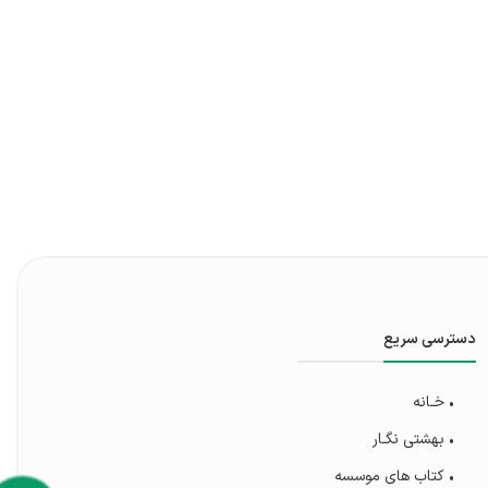
دسترسی سریع
• خـانه
• بهشتی‌ نگـار
• کتاب های موسسه