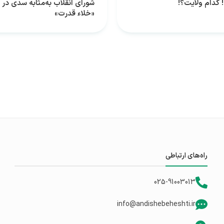
 کدام ولایت؟!
شورای انقلاب به‌مثابه سدی در 
«خلاء قدرت»
راه‌های ارتباطی
025-91003013
info@andishebeheshti.ir