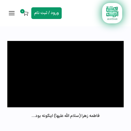
0
ورود / ثبت نام
️فاطمه زهرا (سلام الله علیها) اینگونه بود…