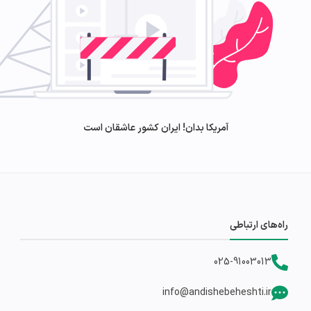
️آمریکا بدان! ایران کشور عاشقان است
راه‌های ارتباطی
025-91003013
info@andishebeheshti.ir