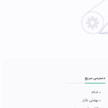
دسترسی سریع
• خـانه
• بهشتی‌ نگـار