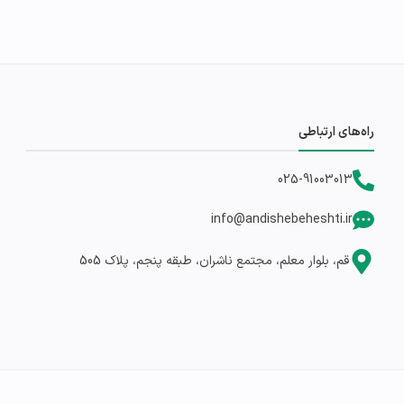
راه‌های ارتباطی
025-91003013
info@andishebeheshti.ir
قم، بلوار معلم، مجتمع ناشران، طبقه پنجم، پلاک 505