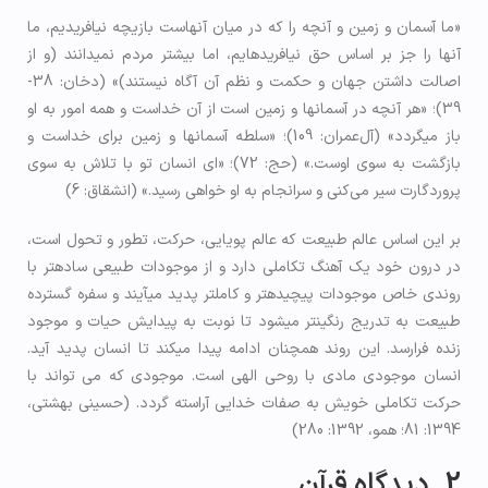
«ما آسمان و زمین و آنچه را که در میان آن­هاست بازیچه نیافریدیم، ما
آن­ها را جز بر اساس حق نیافریده­ایم، اما بیشتر مردم نمی­دانند (و از
اصالت داشتن جهان و حکمت و نظم آن آگاه نیستند)» (دخان: 38-
39)؛ «هر آنچه در آسمان­ها و زمین است از آن خداست و همه امور به او
باز می­گردد» (آل‌عمران: 109)؛ «سلطه آسمان­ها و زمین برای خداست و
بازگشت به سوی اوست.» (حج: 72)؛ «ای انسان تو با تلاش به سوی
پروردگارت سیر می‌کنی و سرانجام به او خواهی رسید.» (انشقاق: 6)
بر این اساس عالم طبیعت که عالم پویایی، حرکت، تطور و تحول است،
در درون خود یک آهنگ تکاملی دارد و از موجودات طبیعی ساده­تر با
روندی خاص موجودات پیچیده­تر و کامل­تر پدید می­آیند و سفره گسترده
طبیعت به تدریج رنگین­تر می­شود تا نوبت به پیدایش حیات و موجود
زنده فرارسد. این روند همچنان ادامه پیدا می­کند تا انسان پدید آید.
انسان موجودی مادی با روحی الهی است. موجودی که می تواند با
حرکت تکاملی خویش به صفات خدایی آراسته گردد. (حسینی بهشتی،
1394: 81؛ همو، 1392: 280)
2. دیدگاه قرآن