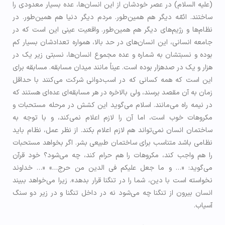
(علیه السلام) در عصر خودشان از این انسان‌ها، عده بسیار معدودی را
ساختند. ائمّه دیگر هم همین‌طور. مردم دیگر دنیا هم همین‌طور. در
نظام‌ها و رژیم‌های دیگر هم همین‌طور. واقعیت عینی این است که در
جامعه انسانی، این انسان‌های در حد بالا، همواره تعدادشان بسیار کم
بوده و نسبتشان به شماره و عده مجموع انسان‌ها، نسبتی زیر یک در
هزار و یک در صدهزار بوده است. عیناً مانند میدان مسابقه. مسابقه برای
این است که همه کسانی که در اسب‌دوانی شرکت می‌کنند با حداقل
زمان به آن مقصد برسند، ولی بالاخره در هر مسابقه‌ای عده‌ای هستند که
در نیمه راه می‌مانند. اسلام می‌گوید این کشش در مرحله مستحبات و
مکروهات خوب است، اما آن را لازم اعلام نمی‌کند، و با توجه به
ساختمان انسان نمی‌تواند هم لازم اعلام بکند. از نظر عمل، نظام باید
نظامی باشد متناسب برای ساختمان طبیعی بشر. اگر بخواهد مستحبات
را هم واجب کند، مکروهات را هم حرام کند، چه می‌شود؟ خود قرآن
می‌گوید: «… و ما جعل عليكم في الدين من حرج…» «… خداوند
نخواسته است با دین، شما را در تنگنا قرار بدهد». زیرا می‌خواهد ببیند
انسان بیرون از تنگنا چه می‌شود نه در داخل تنگنا و در زیر دو سنگ
آسیاب.