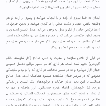
ساخته است. با این دید است که ایمان به خدا و پیروی از اراده او و
تلاش سازنده عملی در نظر این انسان‌ها از هم تفکیک‌ناپذیرند.
ایمان به خدا پیروی از اراده او را ایجاب می‌کند و پیروی از اراده او هم
وظیفه تلاش مفید و مثبت عملی را بر گردن می‌نهد و بدین طریق در
آن‌ها ترکیبی خاص از فكر و عمل به وجود می‌آید. عامل تعیین‌کننده‌ای بر
وجود اینان حکومت می‌کند که از ایمان و عمل هر دو ساخته شده است.
نه فكر خالص است و نه عمل بدون فکر. هم فكر است و هم عمل، هم
ایده و عقيده است و هم تلاش و پیکار.
در قرآن از تلاش سازنده و مثبت به عمل صالح (كار شایسته نظام
آفرينش) تعبير شده است. هر کاری که در مسیر موافق تكامل عمومی
جهان قرار می‌گیرد و نه در مسیر مخالف. هر کاری که با تولید و سازندگی
عمومی که در سراسر جهان مشاهده می­شود هماهنگ است، عمل صالح
می­باشد. با این دید، تمام حرکات و برخوردهای یک انسان در زندگی
روزانه، غذا خوردنش، ارضاء غريزه جنسی­اش، ابراز عاطفه و مهر به
فرزندش و تمام آنچه مظهر طبیعی­ترین تمایلات انسانی او می­باشد _
هنگامی که در مجموع یک نتیجه و بازده مثبت و مفید تحویل بدهد و
فقط تلف کردن مقداری نیرو نباشد _ كوششی سودمند شناخته می‌شود،