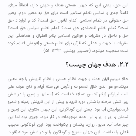
این حق، یعنی این که جهان هستی هدف و جهتی دارد، اتفاقاً مبنای
کاملاً جدی و اساسی نظام اسلامی است برای حق به معنی دوم، یعنی
حق حقوقی در نظام اسلامی. کدام قانون حق است؟ کدام قرارداد حق
است؟ کدام نظام اقتصادی حق است؟ کدام نظام سیاسی حق است؟
حق و ناحق در مقررات و قوانین اسلامی بنابر انطباق و هماهنگی این
مقررات با جهت و هدفی که قرآن برای نظام هستی و آفرینش اعلام کرده
است سنجیده می­شود. (حسینی بهشتی، 1393: 51)
2.2. هدف جهان چیست؟
حالا ببینیم قرآن هدف و جهت نظام هستی و نظام آفرینش را چه معین
می­کند:«و هو الذي خلق السموات والأرض في ستة أيام و كان عرشه على
الماء ليبلوكم أيكم أحسن عملا» خداست که آسمان­ها و زمین را در شش
روز، شش مرحله یا شش دوره آفرید و پیش از این آفرینش زمینه و قلمرو
فرمانرواییش آب بود. یعنی این گوناگونی، این جهان متنوع، این زمین و
آسمان و زیر و زبر و این همه موجودات در کار نبود، چیزی بود اما این
چیز ماء، آب، مایع، روان، یکسان و یکنواخت بود. این گوناگونی عجیب
فعلی را نداشت. این جهان متنوع و گوناگون را او در شش مرحله آفرید.