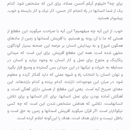
برای چه؟ «ليبلوم أیکم أحسن عملا»، برای این که مشخص شود کدام
یک از شما انسان­ها در راه انجام کار حسن، کار نیک و کار بایسته و خوب،
پیشروتر هستید.
خوب، از این آیه چه می­فهمیم؟ این آیه با صراحت می­گوید: این مقطع از
هستی که ما با آن روبه رو هستیم، با آفرینش آسمان­ها و زمین از ماده­ای
همگون شروع و به پیدایش انسان بر عرصه این صحنه بسیار گوناگون
منتهی شده است. همه این مقطع آفرینش برای این است که میدانی
رنگارنگ و متنوع برای عمل و کار انسان به وجود بیاید و انسان در
مسابقه به خیرات و نیکی­ها در این میدان بس گسترده و وسیع قرار بگیرد
و نهان انسان با انتخاب راه و شیوه عملی که دارد آشکار گردد و معلوم
شود در میان این موجودات تازنده، کدام برنده و کدام بازنده­اند. این
معنای صریح آیه است. یعنی این مقطع از هستی دارای آهنگی است، و
آهنگش آماده بودن برای عمل انسان­ها، برای کار انسان­ها و برای تلاش
انسان­هاست. تلاشی که هدفش مشخص شدن این است که چه کسی
نیکوکارتر است. اگر قرآن می­گوید آفرینش آسمان­ها و زمین به حق است و
باطل نیست و دارای هدف است، هدف را این‌گونه اعلام کرده است.