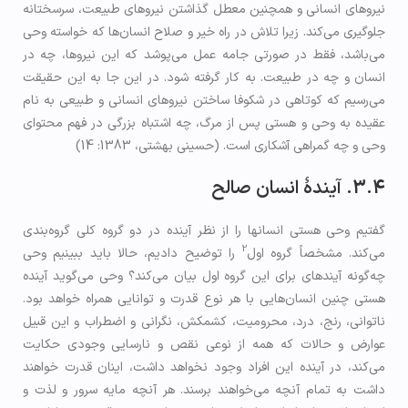
نیروهای انسانی و همچنين معطل گذاشتن نیروهای طبیعت، سرسختانه
جلوگیری می‌کند. زیرا تلاش در راه خیر و صلاح انسان‌ها که خواسته وحی
می‌باشد، فقط در صورتی جامه عمل می‌پوشد که این نیروها، چه در
انسان و چه در طبیعت. به کار گرفته شود. در این جا به این حقیقت
می‌رسیم که کوتاهی در شکوفا ساختن نیروهای انسانی و طبیعی به نام
عقیده به وحی و هستی پس از مرگ، چه اشتباه بزرگی در فهم محتوای
وحی و چه گمراهی آشكاری است. (حسینی بهشتی، 1383: 14)
3.4. آیندۀ انسان صالح
گفتیم وحی هستی انسان­ها را از نظر آینده در دو گروه کلی گروه‌بندی
2
می‌کند. مشخصاً گروه اول
را توضیح دادیم، حالا باید ببینیم وحی
چه‌گونه آینده­ای برای این گروه اول بیان می‌کند؟ وحی می‌گوید آینده
هستی چنین انسان‌هایی با هر نوع قدرت و توانایی همراه خواهد بود.
ناتوانی، رنج، درد، محرومیت، کشمکش، نگرانی و اضطراب و این قبیل
عوارض و حالات که همه از نوعی نقص و نارسایی وجودی حکایت
می‌کند، در آینده این افراد وجود نخواهد داشت، اینان قدرت خواهند
داشت به تمام آنچه می‌خواهند برسند. هر آنچه مایه سرور و لذت و