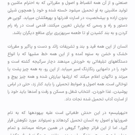
صنعتی و از آن همه انضباط و اصول و مقرراتی که به احترام ماشین و
تولید ماشینی به او تحمیل می­شود خسته شده و خود را همچون شیئی
بدون اراده و بی­شخصیت در اسارت قدرت­ها و بهره­کشان می­یابد. گویی هر
دستور و راه و رسمی که برایش تعیین می­کنند، قدمی است در راه رام
کردن و به بند کشیدن او تا طعمه سربه­زیری برای منافع دیگران باشد.
انسان از این همه قید و بند و تشریفات زائد و دست و پاگیر و مقررات
خشک و خشن به ستوه آمده و از این همه خط مشی­ها که با انواع
دستگاه­های تبلیغاتی به خوردش می­دهند دچار سرگیجه گشته است و
خود را در دام­هایی رنگارنگ اسیر می­یابد. از این رو، به همه چیز پشت پا
می­زند و ناگهان اعلام می­کند که ارزش­ها بی­ارزش شده و همه چیز پوچ و
توخالی است. همه اصول و ضوابط تحمیلی را باید کنار زد، حتی در لباس
پوشیدن، غذا خوردن، انتخاب شغل و مسکن و رفت و آمدها باید خود را
از اسارت آداب تحمیل شده نجات داد.
«نیهیلیسم» در این حدش طغیانی است علیه بیهوده­ها که به نام
ضرورت­ها و اصول به انسان تحمیل کرده­اند و نمی­تواند مورد نکوهش قرار
گیرد، اما از این فراتر چطور؟ گروهی در همین مرحله می­مانند و تمام