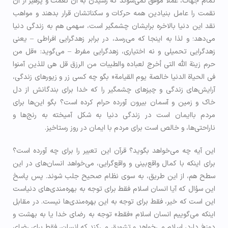
تمام جهات، عملاً موفق نمی‌شوند که رسیدن به آن نعمت و پرهیز از آن
نقمت را عامل بنیادین همه حرکات و سکناتشان قرار بدهند و مواهب
نقد این دنیا بالاخره برایشان چشمگیر است، سهمی هم به زندگی دنیا
می‌دهد؛ و لذا به اینجا که می‌رسد، در برابر زهدگرایی افراطی – یعنی
زهدگرایی تحمیلی و نه اختیاری، زهدگرایی مفرط – می‌گوید: «قل من
حرم زينة الله التي أخرج لعباده والطيبات من الرزق قل هي للذين آمنوا
في الحياة الدنيا خالصة يوم القيامة« بگو چه کسی زر و زیورهای زندگی،
آرایش‌های زندگی و چیزهای چشمگیر را که خدا برای بندگانش از دل
خاك و زمین و آسمان بیرون آورده حرام کرده است؟ بگو این‌ها برای
مردم باایمان است در زندگی دنیا به شکل آمیخته به رنج‌ها و
ناراحتی‌ها، و خالص است برای مردم با ایمان در روز رستاخیز.
این آیه چه می‌خواهد بگوید؟ قرآن این تعبیر را برای چه آورده است؟
برای اینکه با کمال واقع‌بینی و واقع‌گرایی، می‌خواهد انسان‌های در این
سطح هم، از این طریق، به سوی نظام صحیح جلب شوند. پس پاسخ
این سؤال که آیا انسان اسلام فقط برای توجه به بهره‌مندی‌های دنیاست
این است که خیر، فقط برای توجه به این بهره‌مندی‌ها نیست. در مقابل
اینکه می‌گوییم انسان اسلام «فقط» توجه به رضای خدا یا به بهشت و
دوزخ دارد، اسلام می‌خواهد و تشویق می‌کند که انسان، فقط برای رضای