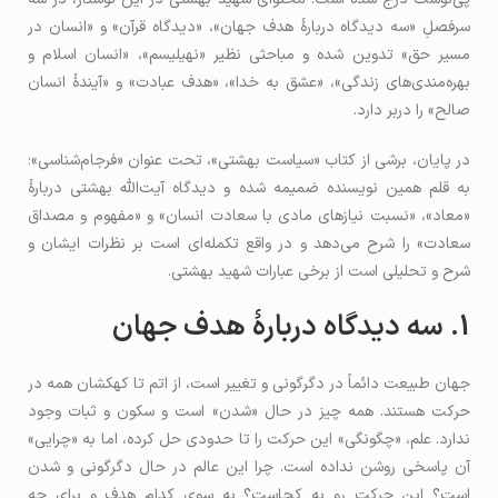
سرفصلِ «سه دیدگاه دربارۀ هدف جهان»، «دیدگاه قرآن» و «انسان در
مسیر حق» تدوین شده و مباحثی نظیر «نهیلیسم»، «انسان اسلام و
بهره‌مندی‌های زندگی»، «عشق به خدا»، «هدف عبادت» و «آیندۀ انسان
صالح» را دربر دارد.
در پایان، برشی از کتاب «سیاست بهشتی»، تحت عنوان «فرجام‌شناسی»؛
به قلم همین نویسنده ضمیمه شده و دیدگاه آیت‌الله بهشتی دربارۀ
«معاد»، «نسبت نیازهای مادی با سعادت انسان» و «مفهوم و مصداق
سعادت» را شرح می‌دهد و در واقع تکمله‌ای است بر نظرات ایشان و
شرح و تحلیلی است از برخی عبارات شهید بهشتی.
1. سه دیدگاه دربارۀ هدف جهان­
جهان طبیعت دائماً در دگرگونی و تغییر است، از اتم تا کهکشان همه در
حرکت هستند. همه چیز در حال «شدن» است و سکون و ثبات وجود
ندارد. علم، «چگونگی» این حرکت را تا حدودی حل کرده، اما به «چرایی»
آن پاسخی روشن نداده است. چرا این عالم در حال دگرگونی و شدن
است؟ این حرکت رو به کجاست؟ به سوی کدام هدف و برای چه