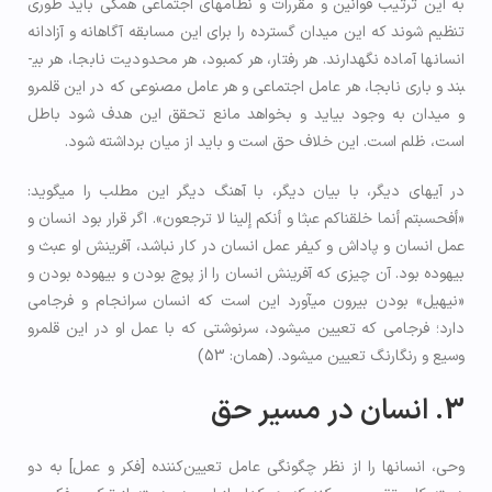
به این ترتیب قوانین و مقررات و نظام­های اجتماعی همگی باید طوری
تنظیم شوند که این میدان گسترده را برای این مسابقه آگاهانه و آزادانه
انسان­ها آماده نگهدارند. هر رفتار، هر کمبود، هر محدودیت نابجا، هر بی­
بند و باری نابجا، هر عامل اجتماعی و هر عامل مصنوعی که در این قلمرو
و میدان به وجود بیاید و بخواهد مانع تحقق این هدف شود باطل
است، ظلم است. این خلاف حق است و باید از میان برداشته شود.
در آیه­ای دیگر، با بیان دیگر، با آهنگ دیگر این مطلب را می­گوید:
«أفحسبتم أنما خلقناكم عبثا و أنكم إلينا لا ترجعون». اگر قرار بود انسان و
عمل انسان و پاداش و کیفر عمل انسان در کار نباشد، آفرینش او عبث و
بیهوده بود. آن چیزی که آفرینش انسان را از پوچ بودن و بیهوده بودن و
«نیهیل» بودن بیرون می­آورد این است که انسان سرانجام و فرجامی
دارد؛ فرجامی که تعیین می­شود، سرنوشتی که با عمل او در این قلمرو
وسیع و رنگارنگ تعیین می­شود. (همان: 53)
3. انسان در مسیر حق
وحی، انسان­ها را از نظر چگونگی عامل تعیین‌کننده [فکر و عمل] به دو