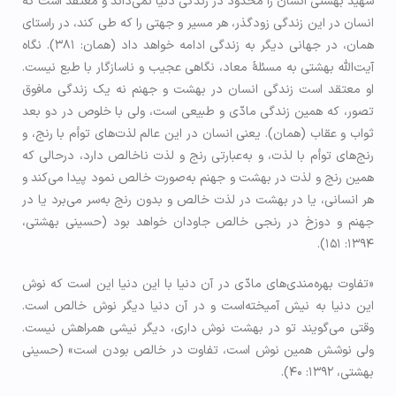
شهید بهشتی انسان را محدود در زندگی دنیا نمی‌داند و معتقد است که
انسان در این زندگی زودگذر، هر مسیر و جهتی را که طی کند، در راستای
همان، در جهانی دیگر به زندگی ادامه خواهد داد (همان: ۳۸۱). نگاه
آیت‌الله بهشتی به مسئلۀ معاد، نگاهی عجیب و ناسازگار با طبع نیست.
او معتقد است زندگی انسان در بهشت و جهنم نه یک زندگی مافوق
تصور، که همین زندگی مادّی و طبیعی است، ولی با خلوص در دو بعد
ثواب و عقاب (همان). یعنی انسان در این عالم لذت‌های توأم با رنج، و
رنج‌های توأم با لذت، و به‌عبارتی رنج و لذت ناخالص دارد، درحالی ‌که
همین رنج و لذت در بهشت و جهنم به‌صورت خالص نمود پیدا می‌کند و
هر انسانی، یا در بهشت در لذت خالص و بدون رنج به‌سر می‌برد یا در
جهنم و دوزخ در رنجی خالص جاودان خواهد بود (حسینی بهشتی،
۱۳۹۴: ۱۵۱).
«تفاوت بهره‌مندی‌های مادّی در آن دنیا با این دنیا این است که نوش
این دنیا به نیش آمیخته‌است و در آن دنیا دیگر نوش خالص است.
وقتی می‌گویند تو در بهشت نوش داری، دیگر نیشی همراهش نیست.
ولی نوشش همین نوش است، تفاوت در خالص بودن است» (حسینی
بهشتی، ۱۳۹۲: ۴۰).