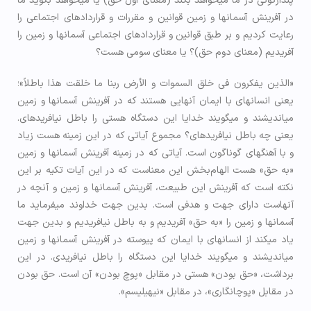
پندار­گوئی در ما می­خواهد بکند (معنای اول حق) یا می­خواهد بگوید ما
در آفرینش آسمان­ها و زمین قوانین و مقررات و قراردادهای اجتماعی را
رعایت کردیم و بر طبق قوانین و قراردادهای اجتماعی آسمان­ها و زمین را
آفریدیم (معنای دوم حق)؟ یا معنای سومی هست؟
«الذين يفكرون في خلق السموات و الأرض ربنا ما خلقت هذا باطلاً»؛
یعنی انسان­های با ایمان آن­هایی هستند که در آفرینش آسمان­ها و زمین
می­اندیشند و می­گویند خدایا این دستگاه هستی را باطل نیافریده­ای.
یعنی چه باطل نیافریده­ای؟ مجموع آیاتی که در این زمینه هست زیاد
و با آهنگ­های گوناگون است. آیاتی که در زمینه آفرینش آسمان­ها و زمین
«به حق» هست الهام‌بخش این معناست که در این آیات تکیه بر این
نکته است که آفرینش این طبیعت، آفرینش آسمان­ها و زمین و آن­چه در
آن­هاست دارای جهت و هدفی است. بدین جهت خداوند می­فرماید ما
آسمان­ها و زمین را «به حق» آفریدیم و به باطل نیافریدیم و بدین جهت
یاد می­کند از انسان­های با ایمان که پیوسته در آفرینش آسمان­ها و زمین
می­اندیشند و می­گویند خدایا این دستگاه را باطل نیافریدی. در این
برداشت، «حق بودن» هستی در مقابل «پوچ بودن» آن است. حق بودن
در مقابل «پوچ­انگاری»، در مقابل «نیهیلیسم».