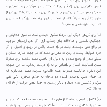
جهان را هیچ و پوچ و زندگی را بیهوده می­دانند و هیچ­گونه فروغ رهگشا و
قانون دلپذیری برای زندگی پیدا نمی­کنند و در سرگردانی و ناامیدی و
بدبینی بسر می­برند و بهترین چاره­ای که برای خود می­اندیشند بریدن از
متن زندگی و احياناً انتحار است. و این چه آفت بزرگی است برای
انسانیت! هرزه شدن و سقوط!
اما برای گروهی دیگر، این مرحله سکوی جهشی است به سوی هدف­یابی و
جهت­گیری راستین و صادقانه برای زندگی. آری، اگر نفی ارزش­های موجود
در واقع نفی ارزش­نماها باشد در راه دست یافتن بر ارزش­های اصیل، و اگر
طرد ضوابط، پشت پا زدن به مقرراتی باشد که در جهت اسارت انسان و
شیئی شدن او وضع شده و به دنبال آن تلاشی باشد سازنده برای شکوفا
شدن انسانیتِ انسان و راه­یابی او به راه درست زندگی، در این صورت
این «نفی» خراب­کننده می­تواند زمینه «اثباتی» سازنده باشد. همان­گونه که
در جهان بینی توحیدی اسلام دو مرحله به چشم می­خورد: یکی نفی
شرک و شکستن همه بت­ها، و دیگر رسیدن به خدا. یعنی حرکت از «لا اله»
به «الا الله».
ب) تکامل طبیعی برخاسته از متن ماده:
نظریه دوم، هدف حرکت جهان
هستی را «تکامل» می­داند، البته صرفاً تكامل طبیعی. یعنی این زایش و