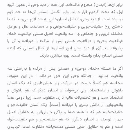
برابر آن‌ها (ایمان) محروم مانده‌اند. این عده از دید وحی در همین گروه
اول که بحث کردیم قرار دارند، ولی تکامل انسانی آن‌ها به حد لازم
نرسیده است. از دید وحی، تکامل انسان‌هایی به حد لازم می‌رسد که با
داشتن روح حقیقت‌جویی و حقیقت‌خواهی و با مساعدت علل و عوامل
مختلف تربیتی و اجتماعی و… سه واقعیت اصيل هستی «واقعيت خدا»،
«واقعیت وحی» و «واقعیت هستی پس از مرگ» را دریافته و آن را
پذيرفته اند. آری از دید وحی این انسان‌ها از کمال انسانی که آینده
هستی انسان بدان وابسته است، بهره بیشتری دارند.
اگر ما مسئله «خدا»، «وحی» و «هستی پس از مرگ» را به‌راستی سه
واقعیت بدانیم – چنانکه وحی این طور می‌داند – در این صورت،
محاسبه هم کاملاً درست در می‌آید، زیرا همان‌طوری که یک انسان
باهوش و بااستعداد، ولی بی‌سواد، با انسان دیگر که هم باهوش و
استعداد است و هم تحصیلات عالیه دارد، متفاوت است، زیرا دومی عملاً
واقعیت­هایی از دانش بشری را دریافته [است]، یک انسان حقیقت‌جو و
حقیقت‌خواه هم که با همه صفا و پاکی درونی‌اش به حقایق اصيل
جهان نرسیده با انسان دیگری که هم حقیقت‌جو و هم حقیقت‌خواه
است و هم به حقایق اصیل هستی دست‌یافته متفاوت است. تردیدی