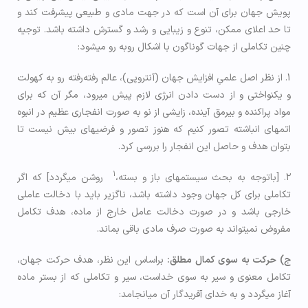
پویش جهان برای آن است که در جهت مادی و طبیعی پیشرفت کند و
تا حد اعلای ممکن، تنوع و زیبایی و رشد و گسترش داشته باشد. توجيه
چنین تکاملی از جهات گوناگون با اشکال روبه رو می­شود:
1. از نظر اصل علمیِ افزایش جهان (آنتروپی)، عالم رفته‌رفته رو به کهولت
و یکنواختی و از دست دادن انرژی لازم پیش می­رود، مگر آن که برای
مواد پراکنده و بی­رمق آینده، زایشی از نو به صورت انفجاری عظیم در انبوه
اتم­های انباشته تصور کنیم که هنوز تصور و فرضیه­ای بیش نیست تا
بتوان هدف و حاصل این انفجار را بررسی کرد.
1
۲. [باتوجه به بحث سیستم­های باز و بسته،
روشن می­گردد] که اگر
تکاملی برای کل جهان وجود داشته باشد، ناگزیر باید با دخالت عاملی
خارجی باشد و در صورت دخالت عامل خارج از ماده، هدف تکامل
مفروض نمی­تواند به صورت صرف مادی باقی بماند.
ج) حرکت به سوی کمال مطلق:
براساس این نظر، هدف حرکت جهان،
تکامل معنوی و سیر به سوی خداست، سیر و تکاملی که از بستر ماده
آغاز می­گردد و به خدای آفریدگار آن می­انجامد: