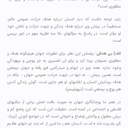
منظوری است؟
باید توجه داشت که دید انسان درباره هدف حرکت عمومی عالم،
مستقیماً در بینش وی درباره هدف زندگی و جهت حرکت و تلاش خود
او مؤثر است. در پاسخ به سؤال­های بالا سه نظریه مهم در خور بررسی
است:
الف) بی­ هدفی:
براساس این نظر، برای تطورات جهان هیچ­گونه هدف و
منظوری نمی­توان پیدا کرد و برای آن تفسیری به جز پوچی و بیهودگی
وجود ندارد. همه چیز در ابهام و سردرگمی فرو رفته و جهان بی­معنی
است. همین بینش – نه تنها در جهت حرکت عمومی جهان – بلکه در
هدف پیدایش انسان و تلاش­های او هم جاری است، گوئی زندگی آدمی
هم پوچ و بی­معنی است (نیهیلیسم).
در عصر ما پوچ­انگاری جهان به صورت بافت اصلی برخی از مکتب­های
فلسفی و اجتماعی در آمده است. حقیقت این است که این وضع کم و
بیش معلول و واکنش اوضاع و احوالی است که در جوامع کنونی گریبان­
گیر بشریت شده است. انسان عصر ماشین از اسارت چرخ­های عظیم