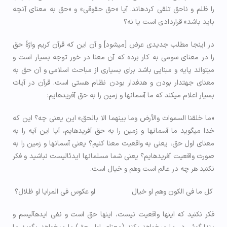
را ظلم و ناحق تلقی کرده­اند. آیا «حق حقوقی» و «حق به معنای آنچه
باید باشد» قراردادی است یا نه؟
در اینجا مطلب جدیدی عرض [می­شود] و آن این که قرآن کریم واژۀ حق
را در معنای سومی به کار برده که آن معنا در خور توجه بسیار است و
می­تواند پایه و مبنایی باشد برای بسیاری از مباحث اسلامی و آن حق به
معنای جهت­دار بودن و هدفدار بودن نظام هستی است. قرآن در آیات
بسیار اعلام می­کند که ما آسمان­ها و زمین را به حق آفریده­ایم:
«ما خلقنا السموات والأرض وما بينهما الا بالحق» این یعنی چه؟ این که
خدا می­گوید ما آسمان­ها و زمین را به حق آفریده­ایم، آیا این آیه را به
معنای اول حق، یعنی به واقعیت معنا کنیم؟ یعنی آسمان­ها و زمین را به
صورت واقعیت آفریده­ایم؟ یعنی شما مسلمان­ها ایدئالیست نباشید و فکر
نکنید هر چه در عالم است وهم و خیال است.
كل ما في الكون وهم او خیال او عکوس في المرايا او ظلال؟
فکر نکنید که این­ها واقعیت نیست، این­ها حق است و نفی ایده­آلیسم و