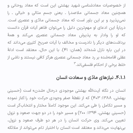
از خصوصیات معادشناسی شهید بهشتی این است که معاد روحانی و
همچنین معاد جسمانی ملاصدرا ـ یعنی جسم مثالی و خیالی ـ را
نمی‌پذیرد و بر این باور است که معاد جسمانی مادّی و عنصری است.
دربارۀ این ادعای او مهم‌ترین دلیل را می‌توان ظاهر آیات قرآن دانست
که او را وادار به پذیرش معاد جسمانی عنصری می‌کند و همۀ
برداشت‌های دیگر را نادرست و مخالف با آیات صریح کثیری می‌داند که
در این‌ باره نازل شده‌اند (همان: ۴۱). با این حال، معتقد است ادلۀ
عقلی اقامه‌شده بر رد معاد جسمانی عنصری هرگز کافی نیستند و ناشی از
3
خلط برخی از احکام فلسفی‌اند.
4.1.1. نیازهای مادّی و سعادت انسان
انسان در نگاه آیت‌الله بهشتی موجودی درحال «شدن» است (حسینی
بهشتی، ۱۳۸۸: ۴۰۳) که از نقطۀ صفر وجودی حرکت خود را آغاز نموده
و مسیر تکامل را طی می‌کند. این موجود کاملاً مختار و انتخاب‌گر است
(حسینی بهشتی، ۱۳۹۴: ۲۰۰) و مسیر خود را در دو جهت صعود و نزول
تعیین می‌کند. وی حرکت انسان را در هر دو طرف صعود و نزول،
بی‌نهایت می‌داند و معتقد است انسان با اختیار تام می‌تواند از ملائکه