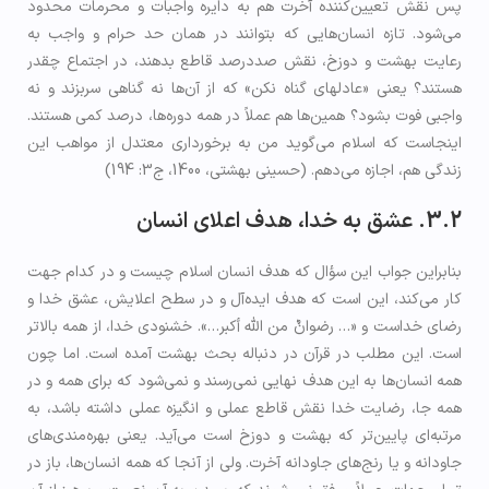
پس نقش تعیین‌کننده آخرت هم به دایره واجبات و محرمات محدود
می‌شود. تازه انسان‌هایی که بتوانند در همان حد حرام و واجب به
رعایت بهشت و دوزخ، نقش صددرصد قاطع بدهند، در اجتماع چقدر
هستند؟ یعنی «عادل­های گناه نکن» که از آن‌ها نه گناهی سربزند و نه
واجبی فوت بشود؟ همین‌ها هم عملاً در همه دوره‌ها، درصد کمی هستند.
اینجاست که اسلام می‌گوید من به برخورداری معتدل از مواهب این
زندگی هم، اجازه می‌دهم. (حسینی بهشتی، 1400، ج3: 194)
3.2. عشق به خدا، هدف اعلای انسان
بنابراین جواب این سؤال که هدف انسان اسلام چیست و در کدام جهت
کار می‌کند، این است که هدف ایده‌آل و در سطح اعلایش، عشق خدا و
رضای خداست و «… رضوانٌ من الله أكبر…». خشنودی خدا، از همه بالاتر
است. این مطلب در قرآن در دنباله بحث بهشت آمده است. اما چون
همه انسان‌ها به این هدف نهایی نمی‌رسند و نمی‌شود که برای همه و در
همه جا، رضایت خدا نقش قاطع عملی و انگیزه عملی داشته باشد، به
مرتبه‌ای پایین‌تر که بهشت و دوزخ است می‌آید. یعنی بهره‌مندی‌های
جاودانه و یا رنج‌های جاودانه آخرت. ولی از آنجا که همه انسان‌ها، باز در