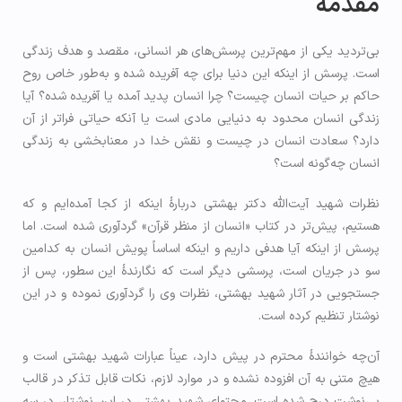
مقدمه
بی‌تردید یکی از مهم‌ترین پرسش‌های هر انسانی، مقصد و هدف زندگی
است. پرسش از اینکه این دنیا برای چه آفریده شده و به‌طور خاص روح
حاکم بر حیات انسان چیست؟ چرا انسان پدید آمده یا آفریده شده؟ آیا
زندگی انسان محدود به دنیایی مادی است یا آنکه حیاتی فراتر از آن
دارد؟ سعادت انسان در چیست و نقش خدا در معنابخشی به زندگی
انسان چه‌گونه است؟
نظرات شهید آیت‌الله دکتر بهشتی دربارۀ اینکه از کجا آمده‌ایم و که
هستیم، پیش‌تر در کتاب «انسان از منظر قرآن» گردآوری شده است. اما
پرسش از اینکه آیا هدفی داریم و اینکه اساساً پویش انسان به کدامین
سو در جریان است، پرسشی دیگر است که نگارندۀ این سطور، پس از
جستجویی در آثار شهید بهشتی، نظرات وی را گردآوری نموده و در این
نوشتار تنظیم کرده است.
آن‌چه خوانندۀ محترم در پیش دارد، عیناً عبارات شهید بهشتی است و
هیچ متنی به آن افزوده نشده و در موارد لازم، نکات قابل تذکر در قالب
پی‌نوشت درج شده است. محتوای شهید بهشتی در این نوشتار، در سه