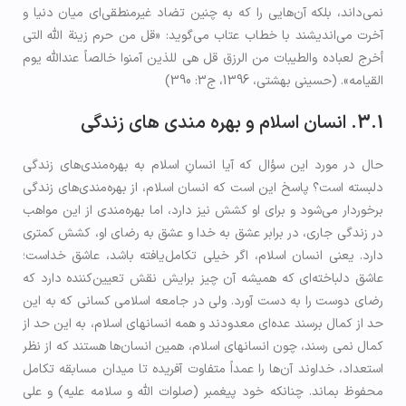
نمی‌داند، بلکه آن‌هایی را که به چنین تضاد غیر‌منطقی‌ای میان دنیا و
آخرت می‌اندیشند با خطاب عتاب می‌گوید: «قل من حرم زينة الله التي
أخرج لعباده والطيبات من الرزق قل هي للذین آمنوا خالصاً عندالله يوم
القيامه». (حسینی بهشتی، 1396، ج3: 390)
3.1. انسان اسلام و بهره ­مندی­ های زندگی
حال در مورد این سؤال که آیا انسانِ اسلام به بهره‌مندی‌های زندگی
دلبسته است؟ پاسخ این است که انسان اسلام، از بهره‌مندی‌های زندگی
برخوردار می‌شود و برای او کشش نیز دارد، اما بهره‌مندی از این مواهب
در زندگی جاری، در برابر عشق به خدا و عشق به رضای او، کشش کمتری
دارد. یعنی انسان اسلام، اگر خیلی تکامل‌یافته باشد، عاشق خداست؛
عاشق دلباخته‌ای که همیشه آن چیز برایش نقش تعیین‌کننده دارد که
رضای دوست را به دست آورد. ولی در جامعه اسلامی کسانی که به این
حد از کمال برسند عده‌ای معدودند و همه انسان­های اسلام، به این حد از
کمال نمی رسند، چون انسان­های اسلام، همین انسان‌ها هستند که از نظر
استعداد، خداوند آن‌ها را عمداً متفاوت آفریده تا میدان مسابقه تکامل
محفوظ بماند. چنانکه خود پیغمبر (صلوات الله و سلامه عليه) و على