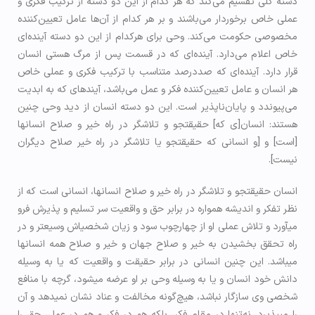
دسته کلی تقسیم می‌کند که هر کدام از این دو دسته از ترکیب فکری و
عملی خاص برخوردار می‌باشند و بر هر کدام از آن‌ها عامل تعیین‌کننده
مخصوصی حکومت می‌کند. وحی برای هرکدام از این دو دسته آینده‌ای
خاص اعلام می‌دارد. آینده‌ای که در قسمت پس از مرگ هستی انسان
قرار دارد. آینده‌ای که صددرصد متناسب با ترکیب فکری و عملی خاص
هر انسان و عامل تعیین‌کننده فکر و عمل می‌باشد، آینده­ای که به ابدیت
می‌پیوندد و پایان‌ناپذیر است. این دو دسته انسان از دید وحی چنین
هستند: انسان[ی که] حقیقت­جو و تلاشگر در راه خیر و صلاح انسان­ها
[است] و [و انسانی که حقیقت­جو یا تلاشگر در راه خیر صلاح دیگران
نیست].
انسان حقیقت­جو و تلاش­گر در راه خیر و صلاح انسان­ها، انسانی است که از
نظر تفکر و اندیشه همواره در برابر حق و واقعیت سر تسلیم و پذیرش فرو
می­آورد و تلاش عملی او از چهارچوب سود و زیان شخصی­اش وسیع­تر و در
راه تحقق بخشیدن به خیر و صلاح جهان و خیر و صلاح همه انسان­ها
می­باشد. این چنین انسانی در برابر حقیقت و واقعیت که یا به وسیله
دانش خود انسان و یا به وسیله وحی بر او عرضه می­شود، گرچه با منافع
شخصی وی سازگار نباشد، هیچ‌گونه مخالفت و عناد نشان نمی­دهد و آن
را می­پذیرد. نه‌تنها در مقام فكر، بلکه هم در فكر و هم در عمل، حق را