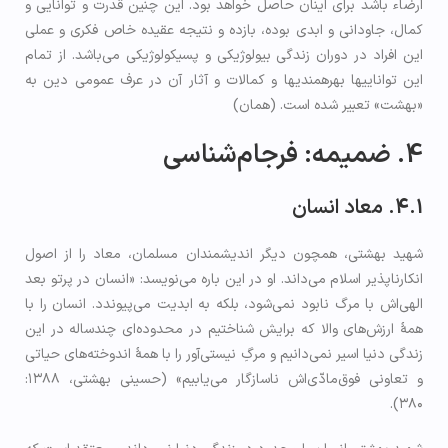
ارضاء باشد برای اینان حاصل خواهد بود. این چنین قدرت و توانایی و
كمال، جاودانی و ابدی بوده، بازده و نتیجه عقیده خاص فکری و عملی
این افراد در دوران زندگی بیولوژیکی و پسیکولوژیکی می‌باشد. از تمام
این توانایی­ها بهره­مندی­ها و کمالات و آثار آن در عرف عمومی دین به
«بهشت» تعبیر شده است. (همان)
4. ضمیمه: فرجام‌شناسی
4.1. معاد
انسان
شهید بهشتی، همچون دیگر اندیشمندان مسلمان، معاد را از اصول
انکارناپذیر اسلام می‌داند. او در این باره می‌نویسد: «انسان در پرتو بعد
الهی‌اش با مرگ نابود نمی‌شود، بلکه به ابدیت می‌پیوندد. انسان را با
همۀ ارزش‌های والا که برایش شناختیم در محدوده‌ای چندساله در این
زندگی دنیا اسیر نمی‌دانیم و مرگِ نیستی‌آور را با همۀ اندوخته‌های حیاتی
و تعاونی فوق‌مادّی‌اش ناسازگار می‌یابیم» (حسینی بهشتی، ۱۳۸۸:
۳۸۰).