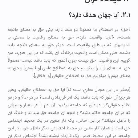
2.1. آیا جهان هدف دارد؟
«حق» در اصطلاح ما معمولاً دو معنا دارد: یکی حق به معنای «آنچه
هست»، «آنچه واقعیت دارد»، حق به معنای واقعیت یا سخنی یا
اندیشه­ای که بر طبق واقعیت است. دیگر حق به معنای «آنچه باید
باشد». حتی ممکن است واقعیت برخلاف آن باشد که در این صورت می­
گوییم این واقعیت، حق نیست چون آن­طور که باید باشد نیست. معمولاً
حق به معنای اول را می­گوییم حق به اصطلاح علمی [و فلسفی] و حق به
معنای دوم را می­گوییم حق به اصطلاح حقوقی [و اخلاقی].
[بحثی در این مجال مطرح است که] آیا حق به اصطلاح حقوقی، یعنی
هر چیز آن طور که باید باشد، یک امر قراردادی است؟ در هر جا؟ و در هر
نظام حقوقی؟ و هر طور که جامعه بپذیرد، آن هم با هر معیار و میزانی
که در آن جامعه حاکم باشد؟ و آنچه آن جامعه حق می­داند و خلاف آن
را باطل می­داند؟ بر این اساس، یک کار معین در یک محیط اجتماعی
حق است و همان کار معین در محیط اجتماعی دیگر باطل. چون در این
جامعه، در این محیط، ضمن یک قرارداد نوشته نشدۀ اجتماعی دیگر آن