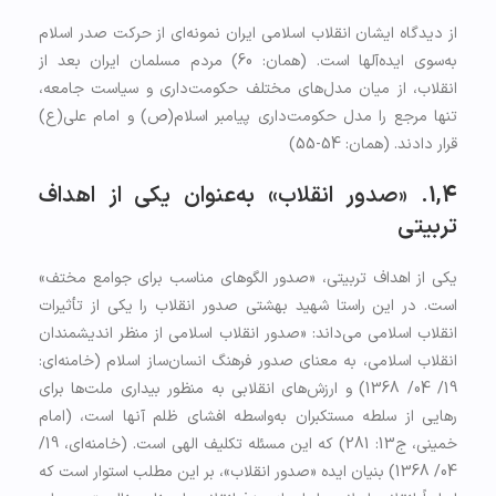
از دیدگاه ایشان انقلاب اسلامی ایران نمونه‌ای از حرکت صدر اسلام
به‌سوی ایده‌آل­ها است. (همان: 60) مردم مسلمان ایران بعد از
انقلاب، از میان مدل‌های مختلف حکومت‌داری و سیاست جامعه،
تنها مرجع را مدل حکومت‌داری پیامبر اسلام(ص) و امام علی(ع)
قرار دادند. (همان: 54-55)
1,4. «صدور انقلاب» به‌عنوان یکی از اهداف
تربیتی
یکی از اهداف تربیتی، «صدور الگوهای مناسب برای جوامع مختف»
است. در این راستا شهید بهشتی صدور انقلاب را یکی از تأثیرات
انقلاب اسلامی می‌داند: «صدور انقلاب اسلامی از منظر اندیشمندان
انقلاب اسلامی، به معنای صدور فرهنگ انسان‌ساز اسلام (خامنه‌ای:
19/ 04/ 1368) و ارزش‌های انقلابی به منظور بیداری ملت‌ها برای
رهایی از سلطه مستکبران به‌واسطه افشای ظلم آنها است، (امام
خمینی، ج13: 281) که این مسئله تکلیف الهی است. (خامنه‌ای، 19/
04/ 1368) بنیان ایده «صدور انقلاب»، بر این مطلب استوار است که