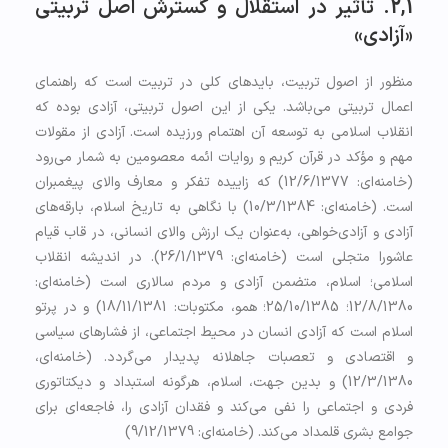
2,1. تأثیر در استقلال و گسترش اصل تربیتی
«آزادی»
منظور از اصول تربیت، بایدهای کلی در تربیت است که راهنمای
اعمال تربیتی می‌باشد. یکی از این اصول تربیتی، آزادی بوده که
انقلاب اسلامی به توسعه آن اهتمام ورزیده است. آزادی از مقولات
مهم و مؤکد در قرآن کریم و روایات ائمه معصومین به شمار می‌رود
(خامنه‌ای: 12/6/1377) که زاییده تفکر و معارف والای پیغمبران
است. (خامنه‌ای: 10/3/1384) با نگاهی به تاریخ اسلام، بارقه‌های
آزادی و آزادی‌خواهی، به‌عنوان یک ارزش والای انسانی، در قاب قیام
عاشورا متجلی است (خامنه‌ای: 26/1/1379). در اندیشه انقلاب
اسلامی؛ اسلام، متضمن آزادی و مردم سالاری است (خامنه‌ای:
12/8/1380؛ 25/10/1385؛ همو، مکتوبات: 18/11/1381) و در پرتو
اسلام است که آزادی انسان در محیط اجتماعی، از فشارهای سیاسی
و اقتصادی و تعصبات جاهلانه پدیدار می‌گردد. (خامنه‌ای،
12/3/1380) و بدین جهت، اسلام، هرگونه استبداد و دیکتاتوری
فردی و اجتماعی را نفی می‌کند و فقدان آزادی را، فاجعه‌ای برای
جوامع بشری قلمداد می‌کند. (خامنه‌ای: 9/12/1379)