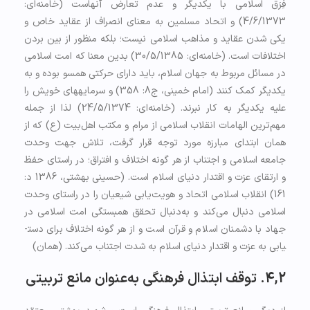
فِرَق اسلامی با یکديگر و عدم تعارض آنهاست (خامنه‌ای:
4/6/1373) و اتحاد مسلمین به معنای انصراف از عقاید خاص و
یكى شدن عقاید و مذاهب اسلامى نیست؛ بلکه منظور از بین بردن
اختلافات است. (خامنه‌ای: 30/5/1385) بدین معنا كه امت اسلامی
در مسائل مربوط به جهان اسلام، باید دارای حركتی همسو بوده و به
يكديگر كمك کنند (امام خمینی، ج8: 358) و سرمايه‏هاى خویش را
عليه يكديگر به كار نبرند. (خامنه‌ای: 24/5/1374) لذا از جمله
مهم‌ترین الهامات انقلاب اسلامی از مرام و مکتب اهل‌بیت (ع) که از
همان ابتدای مبارزه مورد توجه قرار گرفت، تلاش جهت وحدت
جامعه اسلامی و اجتناب از هر گونه اختلاف و افتراق؛ در راستای حفظ
و ارتقای عزت و اقتدار دنیای اسلام است. (حسینی بهشتی، 1386 د:
161) انقلاب اسلامی اتحاد و هویت‌یابی شیعیان را در راستای وحدت
اسلامی دنبال می‌کند و به‌دنبال تحقق همبستگی امت اسلامی در
جهاد با دشمنان اسلام و قرآن است و از هر گونه اختلاف برای دست­
یابی به عزت و اقتدار دنیای اسلام به شدت اجتناب می‌کند. (همان)
4,2. توقف ابتذال فرهنگی به‌عنوان مانع تربیتی