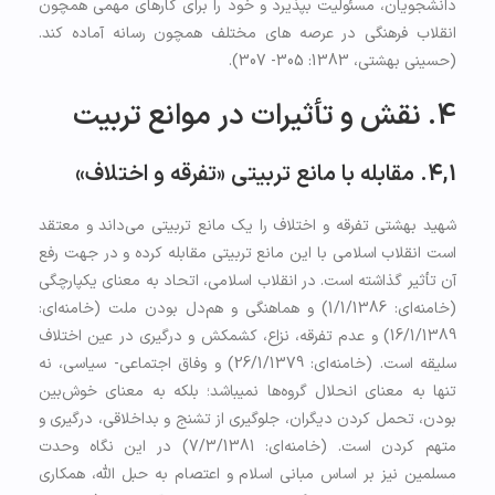
دانشجویان، مسئولیت بپذیرد و خود را برای کارهای مهمی همچون
انقلاب فرهنگی در عرصه های مختلف همچون رسانه آماده کند.
(حسینی بهشتی، 1383: 305- 307).
4. نقش و تأثیرات در موانع تربیت
4,1. مقابله با مانع تربیتی «تفرقه و اختلاف»
شهید بهشتی تفرقه و اختلاف را یک مانع تربیتی می‌داند و معتقد
است انقلاب اسلامی با این مانع تربیتی مقابله کرده و در جهت رفع
آن تأثیر گذاشته است. در انقلاب اسلامی، اتحاد به معنای یکپارچگی
(خامنه‌ای: 1/1/1386) و هماهنگی و هم‌دل بودن ملت (خامنه‌ای:
16/1/1389) و عدم تفرقه، نزاع، کشمکش و درگیری در عین اختلاف
سلیقه است. (خامنه‌ای: 26/1/1379) و وفاق اجتماعی- سیاسی، نه
تنها به معنای انحلال گروه‌ها نمی­باشد؛ بلکه به معنای خوش‌بین
بودن، تحمل کردن دیگران، جلوگیری از تشنج و بداخلاقی، درگیری و
متهم کردن است. (خامنه‌ای: 7/3/1381) در این نگاه وحدت
مسلمین نیز بر اساس مبانی اسلام و اعتصام به حبل الله، همكاري