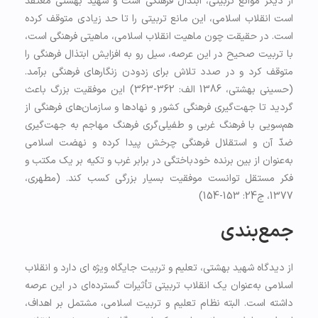
از دیگر موانع تربیتی، ابتذال فرهنگی است و شهید بهشتی معتقد
است انقلاب اسلامی، این مانع تربیتی را تا حد زیادی متوقف کرده
است. در حقیقت چون ماهیت انقلاب اسلامی، ماهیتی فرهنگی است،
با تربیت صحیح در این عرصه، سیل رو به افزایش ابتذال فرهنگی را
متوقف کرد و در صدد تلاش برای زدودن زنگارهای فرهنگی برآمد.
(حسینی بهشتی، 1386 الف: 362-363) این موفقیت بزرگ باعث
گردید تا جهت‌گیری فرهنگی کشور و نهادها و سازمان‌های فرهنگی از
هم‌سویی با فرهنگ غربی و طفیلی‌گری فرهنگ مهاجم به جهت‌گیری
ضدّ آن و استقلال فرهنگی چرخش پیدا کرده و نهضت اسلامی
به‌عنوان از بین برنده خودباختگی در برابر غرب و تکیه بر یک مکتب و
فکر مستقل توانست موفقیت بسیار بزرگی کسب کند. (مطهری،
1377، ج24: 153-154)
جمع‌بندی
از دیدگاه شهید بهشتی، تعلیم و تربیت جایگاه ویژه ای دارد و انقلاب
اسلامی به‌عنوان یک انقلاب تربیتی تأثیرات گسترده‌ای در این عرصه
داشته است. البته نظام تعلیم و تربیت اسلامی، مشتمل بر اهداف،