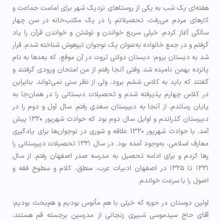
هفته‌ای یک شب به یکی از روستاهای نزدیک شهر برای امامت جماعت و
کارهای مردم می‌رفت. تحصیلاتم را در یک مکتب‌خانه در سن چهار
سالگی آغاز کردم. خیلی سریع خواندن و نوشتن و خواندن قرآن را یاد
گرفتم و در جمع خانواده به‌عنوان یک نوجوان تیزهوش شناخته شدم. قرار
شد به دبستان بروم؛ دبستان دولتی ثروت در آن موقع، که بعدها به نام
پانزده بهمن نامیده شد. وقتی آنجا رفتم از من امتحان ورودی گرفتند و
گفتند که باید به کلاس ششم برود، ولی از نظر سنی نمی‌تواند. بنابراین
در کلاس چهارم پذیرفته شدم و تحصیلات دبستانی را در همان‌جا به
پایان رساندم. از آنجا به دبیرستان سعدی رفتم. سال اول و دوم را در
دبیرستان گذراندم و اوایل سال دوم بود که حوادث شهریور ۱۳۲۰ پیش
آمد. با حوادث شهریور 13۲۰ علاقه و شوری در نوجوان‌ها برای یادگیری
معارف اسلامی، به‌وجود آمده بود. در سال ۱۳۲۱ تحصیلات دبیرستانی را
رها کردم و برای ادامه تحصیل به مدرسه صدر اصفهان رفتم. از سال
۱۳۲۱ تا ۱۳۲۵ در اصفهان ادبیات عرب، منطق، کلام و سطوح فقه و
اصول را با سرعت خواندم.
اولین دوستان در حوزه که خیلی با هم مأنوس بودیم و هم‌بحث بودیم؛
آقای حاج سیدموسی شبیری زنجانی از مدرسین برجسته قم هستند،