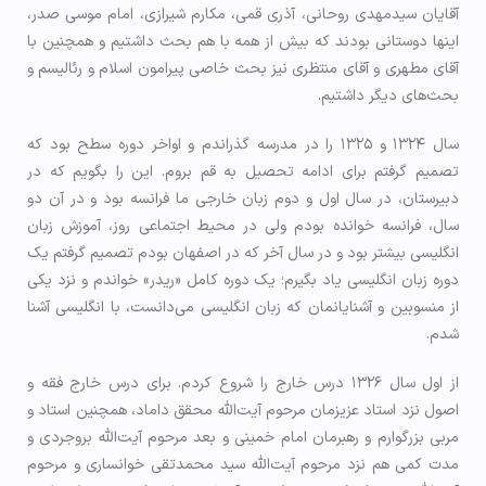
آقایان سیدمهدی روحانی، آذری قمی، مکارم شیرازی، امام موسی صدر،
اینها دوستانی بودند که بیش از همه با هم بحث داشتیم و همچنین با
آقای مطهری و آقای منتظری نیز بحث خاصی پیرامون اسلام و رئالیسم و
بحث‌های دیگر داشتیم.
سال ۱۳۲۴ و ۱۳۲۵ را در مدرسه گذراندم و اواخر دوره سطح بود که
تصمیم گرفتم برای ادامه تحصیل به قم بروم. این را بگویم که در
دبیرستان، در سال اول و دوم زبان خارجی ما فرانسه بود و در آن دو
سال، فرانسه خوانده بودم ولی در محیط اجتماعی روز، آموزش زبان
انگلیسی بیشتر بود و در سال آخر که در اصفهان بودم تصمیم گرفتم یک
دوره زبان انگلیسی یاد بگیرم؛ یک دوره کامل «ریدر» خواندم و نزد یکی
از منسوبین و آشنایانمان که زبان انگلیسی می‌دانست، با انگلیسی آشنا
شدم.
از اول سال ۱۳۲۶ درس خارج را شروع کردم. برای درس خارج فقه و
اصول نزد استاد عزیزمان مرحوم آیت‌الله محقق داماد، همچنین استاد و
مربی بزرگوارم و رهبرمان امام خمینی و بعد مرحوم آیت‌الله بروجردی و
مدت کمی هم نزد مرحوم آیت‌الله سید محمدتقی خوانساری و مرحوم