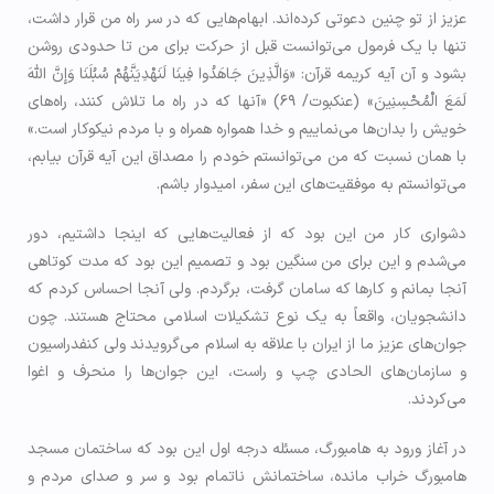
عزیز از تو چنین دعوتی کرده‌اند. ابهام‌هایی که در سر راه من قرار داشت،
تنها با یک فرمول می‌توانست قبل از حرکت برای من تا حدودی روشن
بشود و آن آیه کریمه قرآن: «وَالَّذِينَ جَاهَدُوا فِينَا لَنَهْدِيَنَّهُمْ سُبُلَنَا وَإِنَّ اللَّهَ
لَمَعَ الْمُحْسِنِينَ» (عنكبوت/ ۶۹) «آنها که در راه ما تلاش کنند، راه‌های
خویش را بدان‌ها می‌نماییم و خدا همواره همراه و با مردم نیکوکار است.»
با همان نسبت که من می‌توانستم خودم را مصداق این آیه قرآن بیابم،
می‌توانستم به موفقیت‌های این سفر، امیدوار باشم.
دشواری کار من این بود که از فعالیت‌هایی که اینجا داشتیم، دور
می‌شدم و این برای من سنگین بود و تصمیم این بود که مدت کوتاهی
آنجا بمانم و کارها که سامان گرفت، برگردم. ولی آنجا احساس کردم که
دانشجویان، واقعاً به یک نوع تشکیلات اسلامی محتاج هستند. چون
جوان‌های عزیز ما از ایران با علاقه به اسلام می‌گرویدند ولی کنفدراسیون
و سازمان‌های الحادی چپ و راست، این جوا‌‌‌ن‌ها را منحرف و اغوا
می‌کردند.
در آغاز ورود به هامبورگ، مسئله درجه اول این بود که ساختمان مسجد
هامبورگ خراب مانده، ساختمانش ناتمام بود و سر و صدای مردم و