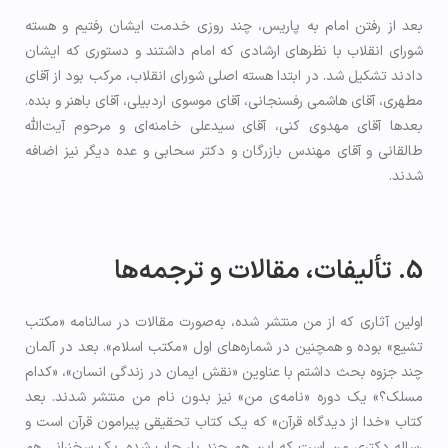
بعد از رفتن امام به پاریس، چند روزی خدمت ایشان رفتیم و هسته
شورای انقلاب با نظرهای ارشادی که امام داشتند و دستوری که ایشان
دادند تشکیل شد. در ابتدا هسته اصلی شورای انقلاب، مرکب بود از آقای
مطهری، آقای هاشمی رفسنجانی، آقای موسوی اردبیلی، آقای باهنر و بنده.
بعدها آقای مهدوی کنی، آقای سیدعلی خامنه‌ای و مرحوم آیت‌الله
طالقانی و آقای مهندس بازرگان و دکتر سحابی و عده دیگر نیز اضافه
شدند.
5. تألیفات، مقالات و ترجمه‌ها
اولین آثاری که از من منتشر شده، به‌صورت مقالات در سالنامه «مکتب
تشیع» بوده و همچنین در شماره‌های اول «مکتب اسلام». بعد در آلمان
چند جزوه بحث داشتم با عناوین «نقش ایمان در زندگی انسان»، «کدام
مسلک؟» یک دوره «نامه‌ی من» نیز بدون نام من منتشر شدند. بعد
کتاب «خدا از دیدگاه قرآن» که یک کتاب تحقیقی پیرامون قرآن است و
رساله دکتری من است که این هم چند بار چاپ شده. یک سخنرانی هم