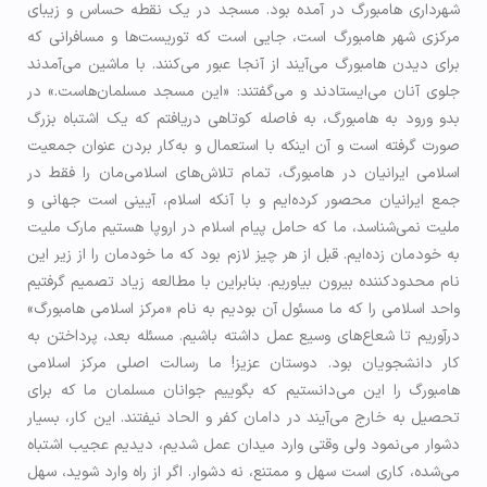
شهرداری هامبورگ در آمده بود. مسجد در یک نقطه حساس و زیبای
مرکزی شهر هامبورگ است، جایی است که توریست‌ها و مسافرانی که
برای دیدن هامبورگ می‌آیند از آنجا عبور می‌کنند. با ماشین می‌آمدند
جلوی آنان می‌ایستادند و می‌گفتند: «این مسجد مسلمان‌هاست.» در
بدو ورود به هامبورگ، به فاصله کوتاهی دریافتم که یک اشتباه بزرگ
صورت گرفته است و آن اینکه با استعمال و به‌کار بردن عنوان جمعیت
اسلامی ایرانیان در هامبورگ، تمام تلاش‌های اسلامی‌مان را فقط در
جمع ایرانیان محصور کرده‌ایم و با آنکه اسلام، آیینی است جهانی و
ملیت نمی‌شناسد، ما که حامل پیام اسلام در اروپا هستیم مارک ملیت
به خودمان زده‌ایم. قبل از هر چیز لازم بود که ما خودمان را از زیر این
نام محدودکننده بیرون بیاوریم. بنابراین با مطالعه زیاد تصمیم گرفتیم
واحد اسلامی را که ما مسئول آن بودیم به نام «مرکز اسلامی هامبورگ»
درآوریم تا شعاع‌های وسیع عمل داشته باشیم. مسئله بعد، پرداختن به
کار دانشجویان بود. دوستان عزیز! ما رسالت اصلی مرکز اسلامی
هامبورگ را این می‌دانستیم که بگوییم جوانان مسلمان ما که برای
تحصیل به خارج می‌آیند در دامان كفر و الحاد نیفتند. این کار، بسیار
دشوار می‌نمود ولی وقتی وارد میدان عمل شدیم، دیدیم عجیب اشتباه
می‌شده، کاری است سهل و ممتنع، نه دشوار. اگر از راه وارد شوید، سهل