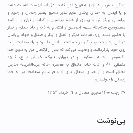
زندگی، بیش از هر چیز به فروغ الهی که در دل انسانهاست اهمیت دهند
و با ایمان به خدای یکتای علیم قدير سميع بصیر رحمان و رحیم و
پیامبران بزرگوارش و پیروی از خاتم پیامبران و کتابش قرآن و از ائمه
معصومین سلام‌الله‌ عليهم اجمعین و اهتمام به ذکر و یاد خدای و نماز
با حضور قلب، روزه، عبادات دیگر و انفاق و ایثار و صدق و جهاد بی‌امان
در این راه و حضور پیگیر در جماعت و انس با مردم، راه سعادت را به
روی خود بازگردانند. و وصیت می‌کنم که پس از ارتحال من به سوی خدا
یک‌سوم از خانه مسکونی‌ام در تهران، قلهک، خیابان تورج، کوچه
منطقی 8/1 و اثاث خانه متعلق به همسرم خانم عزت‌الشریعه مدرس
مطلق است و از خدای متعال برای او و فرزندانم سعادت در راه خدا
زیستن را خواستارم.
27 رجب 1400 هجری معادل با 21 خرداد 1359
پی‌نوشت