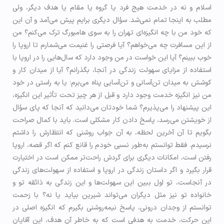
اسلام و نه در خدمت هيج فرد یا گروه یا مقام یا هدف دیگر، ولی
مطلب به اینجا تمام نمی‌شد. سؤال دیگری برایم پیش می‌آمد و آن این
که خود من با چه انگیزه‌ای تهران را به سوی هامبورگ ترک می‌کنم؟ من
از این مسافرت چه می‌خواهم؟ آیا فرصتی را غنیمت می‌شمارم تا اروپا را
خوب ببینم؟ آیا این خواست در من وجود دارد که سال‌هایی را در اروپا با
استفاده از مزایای سهولت زندگی در آنجا، بگذرانم؟ آیا از میدان کار و
کوشش به میدان تن‌آسانی و تن‌آسایی پناه می‌برم؛ یا به راستی در خود
من نیز انگیزه خدمت وجود دارد و قبل از هر چیز تحت تأثیر این انگیزه،
این پیشنهاد را می‌پذیرم؟ شما خودتان می‌دانید که آنجا که پای سؤال
از خویشتن می‌رسد، پاسخ دادن کار مشکلی است. باید با کمال صراحت
بگویم تا آن آخرین لحظه، به آن جواب روشنی که انتظارش را داشتم
نرسیدم. فقط توانستم به‌طور نسبی خودم را قانع کنم که اگر قصه، اروپا
رفتن است، امکانات دیگری برای گردش راحت‌تر ممکن است در اختیارت
قرار بگیرد و اگر داستان زندگی در اروپا و استفاده از سهولت‌های زندگی
در آنجاست، تو اول ببین این سهولت‌ها و این زندگی به ذائقه تو و
خانواده تو نیز مثل دیگران می‌تواند شیرین بیاید یا نه؟ با زحمت
توانستم از وجدان درونی، پاسخ نیمه‌روشنی بگیرم که انگیزه اصلی در
این حرکت، خدمت به هدفی است که به خاطر آن هدف، این آقایان