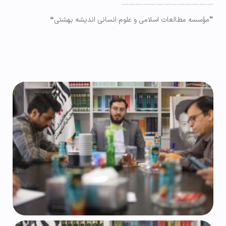
﹋﹋﹋﹋﹋﹋﹋﹋﹋﹋﹋﹋﹋
❞مؤسسه مطالعات اسلامی و علوم انسانی اندیشه بهشتی❝