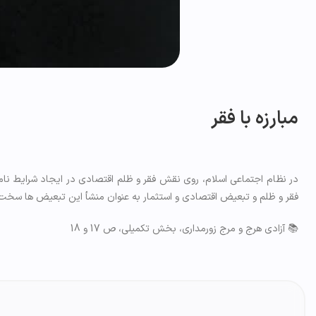
مبارزه با فقر
در نظام اجتماعی اسلام، روی نقش فقر و ظلم اقتصادی در ایجاد شرایط نامس
فقر و ظلم و تبعیض اقتصادی و استثمار به عنوان منشأ این تبعیض ها سخت ت
📚 آزادی هرج و مرج زورمداری، بخش تکمیلی، ص 17 و 18