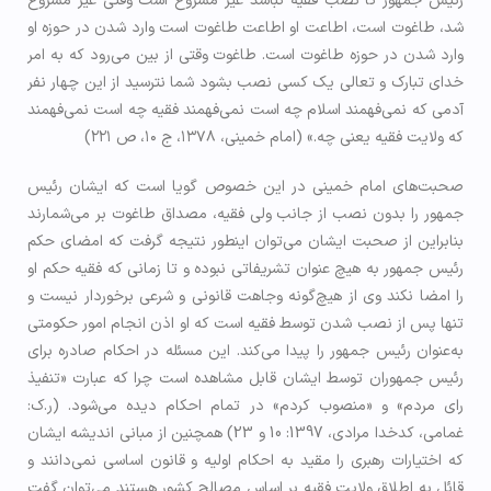
رئیس جمهور تا نصب فقیه نباشد غیر مشروع است وقتی غیر مشروع
شد، طاغوت است، اطاعت او اطاعت طاغوت است وارد شدن در حوزه او
وارد شدن در حوزه طاغوت است. طاغوت وقتی از بین می‌رود که به امر
خدای تبارک و تعالی یک کسی نصب بشود شما نترسید از این چهار نفر
آدمی که نمی‌فهمند اسلام چه است نمی‌فهمند فقیه چه است نمی‌فهمند
که ولایت فقیه یعنی چه.» (امام خمینی، ۱۳۷۸، ج ۱۰، ص ۲۲۱)
صحبت‌های امام خمینی در این خصوص گویا است که ایشان رئیس
جمهور را بدون نصب از جانب ولی فقیه، مصداق طاغوت بر می‌شمارند
بنابراین از صحبت ایشان می‌توان اینطور نتیجه گرفت که امضای حکم
رئیس جمهور به هیچ عنوان تشریفاتی نبوده و تا زمانی که فقیه حکم او
را امضا نکند وی از هیچ‌گونه وجاهت قانونی و شرعی برخوردار نیست و
تنها پس از نصب شدن توسط فقیه است که او اذن انجام امور حکومتی
به‌عنوان رئیس جمهور را پیدا می‌کند. این مسئله در احکام صادره برای
رئیس جمهوران توسط ایشان قابل مشاهده است چرا که عبارت «تنفیذ
رای مردم» و «منصوب کردم» در تمام احکام دیده می‌شود. (ر.ک:
غمامی، کدخدا مرادی، 1397: 10 و 23) همچنین از مبانی اندیشه ایشان
که اختیارات رهبری را مقید به احکام اولیه و قانون اساسی نمی‌دانند و
قائل به اطلاق ولایت فقیه بر اساس مصالح کشور هستند می‌توان گفت