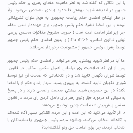
با این نکاتی که گفته شد به نظر ماهیت امضای رهبری بر حکم رئیس
جمهور در اندیشه شهید بهشتی تا حدود زیادی مشخص می‌شود. اولاً
در نظر ایشان امضای حکم ریاست جمهوری به هیچ عنوان تشریفاتی
نبوده و این امضا تنفیذ حکم رئیس جمهور، برای عهده‌دار شدن مقام
اجرا زیر نظر امامت امت است ( صورت مشروح مذاكرات مجلس بررسي
نهايي قـانون اساسی، 1364: 1190) و بدون امضای حکم رئیس جمهور
توسط رهبری، رئیس جمهور از مشروعیت برخوردار نمی‌باشد.
اما آیا در نظر شهید بهشتی، رهبر می‌تواند از امضای حکم رئیس جمهور
پس از آن که صلاحیت وی براساس اصول مکتبی مذکور در قانون،
توسط شورای نگهبان تایید شد و در انتخاباتی که صحت آن نیز توسط
شورای نگهبان تایید گشت، به پیروزی رسید، سرباز زند و حکم او را امضا
نکند؟ در این خصوص شهید بهشتی صحبت واضحی دارند و در پاسخ
به سوالی که درمورد حق وتوی رهبر برای باطل کردن رای مردم در قانون
اساسی پیش‌بینی شده است چنین توضیح می‌دهند:
«. اگر تأیید می‌کنید که این امت و این مردم انقلابی بسیار آگاه شده‌اند
و آگاهانه انتخاب می‌کنند، چنانچه مردم رئیس جمهوری یا نمایندگان را
انتخاب کردند، چرا برای امامت حق وتو گذاشته‌اید؟