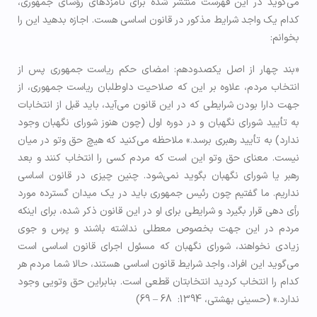
می‌گوید در این فهرست منتشر شده برای نامزدهای رؤسای جمهوری،
کدام یک واجد شرایط مذکور در قانون اساسی هست. اجازه بدهید این را
بخوانم:
«بند چهار از اصل یکصدودهم: امضای حکم ریاست جمهوری پس از
انتخاب مردم، علاوه بر این که صلاحیت داوطلبان ریاست جمهوری، از
جهت دارا بودن شرایطی که در این قانون می‌آید، باید قبل از انتخابات
به تأیید شورای نگهبان و در دوره اول (چون هنوز شورای نگهبان وجود
ندارد) به تأیید رهبری برسد.» ملاحظه می‌کنید که هیچ حق وتو در میان
نیست. معنای حق وتو این است که مردم کسی را انتخاب کنند و بعد
رهبر یا شورای نگهبان بگوید نمی‌شود. چنین چیزی در قانون اساسی
نداریم. ما گفتیم چون رئیس جمهوری باید در یک میدان گسترده مورد
رأی دهی قرار بگیرد و شرایطی برای او در این قانون ذکر شده، برای اینکه
مردم در این جهت بخصوص معطلی نداشته باشند و پرس و جوی
زیادی نخواهند، شورای نگهبان که مسئول اجرای قانون اساسی است
می‌گوید این افراد، واجد شرایط قانون اساسی هستند، حالا شما مردم هر
کدام را انتخاب کردید انتخابتان قطعی است. بنابراین حق وتویی وجود
ندارد.» (حسینی بهشتی، 1394: 68 – 69)