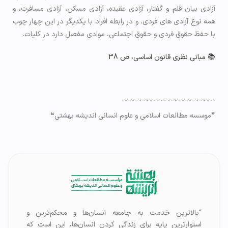
آزادی بیان قلم و گفتار، آزادی عقیده، آزادی مسکن، آزادی مسافرت، و
همه نوع آزادی های فردی، و در رابطه افراد با یکدیگر در این چهار چوب
با حفظ حقوق فردی و حقوق اجتماعی، موادی مفصل دارد در کلیات.
📚 مبانی نظری قانون اساسی، ص 38
﹋﹋﹋﹋﹋﹋﹋﹋﹋﹋﹋﹋﹋
❞موسسه مطالعات اسلامی و علوم انسانی اندیشه بهشتی❝
“بالاترین خدمت به جامعه انسان‌ها و محکم‌ترین و
استوارترین پایه برای زندگی کردن انسان‌ها، این است که