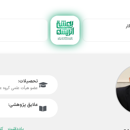
ار
تحصیلات:
عضو هیأت علمی گروه ع
علایق پژوهشی:
یادداشت
کت