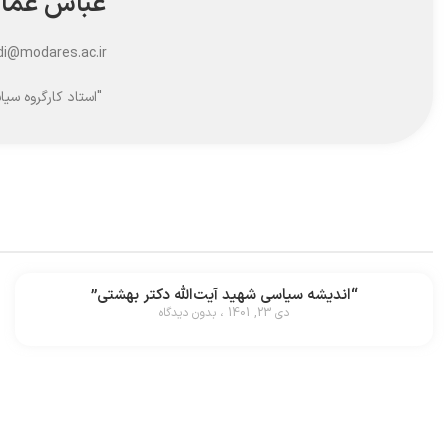
عباس عما
i@modares.ac.ir
"استاد کارگروه سی
“اندیشه سیاسی شهید آیت‌الله دکتر بهشتی”
دی 23, 1401
بدون دیدگاه