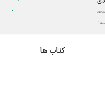
دی
1
-
emad
است"
کتاب ها