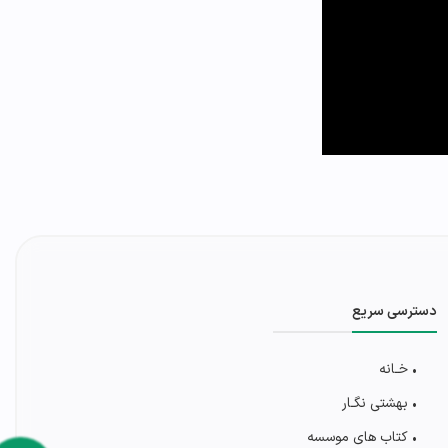
دسترسی سریع
• خـانه
• بهشتی‌ نگـار
• کتاب های موسسه