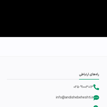
راه‌های ارتباطی
025-91003013
info@andishebeheshti.ir