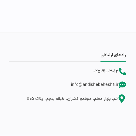
راه‌های ارتباطی
025-91003013
info@andishebeheshti.ir
قم، بلوار معلم، مجتمع ناشران، طبقه پنجم، پلاک 505