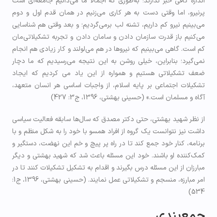
اندازه کافی خبر ندارند؛ به‌طوری که اجمالا ما می‌دانیم جامعه‌ای است
پرنیرو، اما وقتی دست به هر کاری می‌زنیم در همان قدم اول و دوم
می‌بینیم نیرو کم داریم، تشنه لب برمی‌گردیم؛ و بعد وقتی هم شناسایی
می‌کنیم باز قدرت سازمان دادن و سامان دادن و تجربه تشكیلاتی‌مان
کم است. گاهی می‌بینیم که نیروها در هم می‌لولند و کار زیادی هم انجام
نمی‌گیرد؛ بنابراین، خیلی روشن به این نتیجه می‌رسیدیم که ما دچار
ضعف تشکیلاتی هستیم و همواره از این یاد می کردیم که ایجاد
تشکیلات اجتماعی بر پایه اسلام، از واجبات اساسی هر انسان متعهد،
آگاه و مسلمان است.» (حسینی بهشتی، 1396، ج3: 427)
از نظر شهید بهشتی، حتی دکتر مصدق که سال‌ها سابقه فعالیت سیاسی
داشت نیز نتوانست یک گروه از افراد همسو با خود را به شکل منظم و با
برنامه، کنار خود جمع کند تا در راه پر پیچ و خم این نهضت، دستگیر و
کمک‌کننده او باشند. خود این مسئله باعث شد که شهید بهشتی و دیگر
مبارزان از این مسئله درس بگیرند و اقدام به تشکیل تشکیلات کنند تا در
امر مبارزه، منسجم و تشکیلاتی عمل نمایند. (حسینی بهشتی، 1396، ج1:
534)
جمع‌بندی