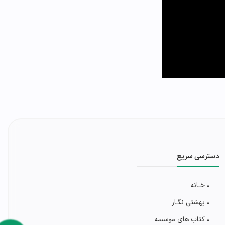
دسترسی سریع
• خـانه
• بهشتی‌ نگـار
• کتاب های موسسه