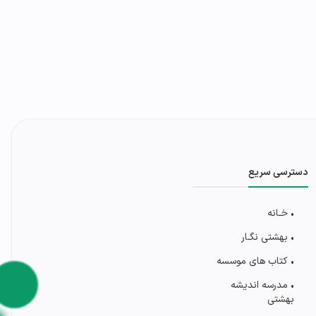
دسترسی سریع
• خـانه
• بهشتی‌ نگـار
• کتاب های موسسه
• مدرسه اندیشه
بهشتی