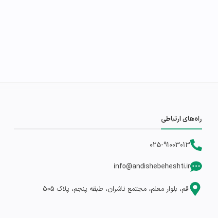
راه‌های ارتباطی
025-91003013
info@andishebeheshti.ir
قم، بلوار معلم، مجتمع ناشران، طبقه پنجم، پلاک 505