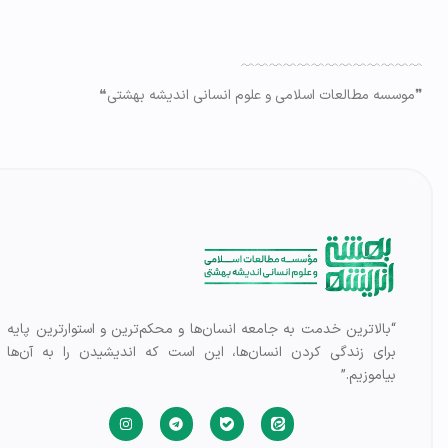
﹋﹋﹋﹋﹋﹋﹋﹋﹋﹋﹋﹋﹋
❞موسسه مطالعات اسلامی و علوم انسانی اندیشه بهشتی❝
“بالاترین خدمت به جامعه انسان‌ها و محکم‌ترین و استوارترین پایه
برای زندگی کردن انسان‌ها، این است که اندیشیدن را به آن‌ها
بیاموزیم.”