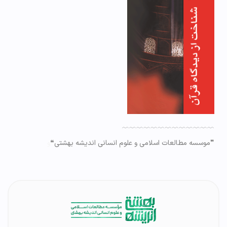
﹋﹋﹋﹋﹋﹋﹋﹋﹋﹋﹋﹋﹋
❞موسسه مطالعات اسلامی و علوم انسانی اندیشه بهشتی❝
و