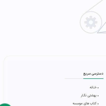
دسترسی سریع
• خـانه
• بهشتی‌ نگـار
• کتاب های موسسه