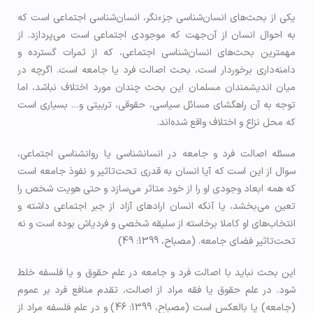
یکی از بحث‌های انسان‌شناسی جزء‌نگر، انسان‌شناسی اجتماعی است که
به احوال انسان از آن‌جهت که موجودی اجتماعی است می‌پردازد. از
مهمترین بحث‌های انسان‌شناسی اجتماعی، که از ثمرات گسترده و
دامنه‌داری برخوردار است، بحث اصالت فرد یا جامعه است. اگرچه در
میان اندیشمندان مسلمان این بحث چندان مورد اختلاف نباشد، اما
توجه به آن راهگشای مسائل سیاسی، حقوقی، تربیتی و… بسیاری است
که محل نزاع و اختلاف واقع شده‌اند.
مسئله اصالت فرد و جامعه در انسان­شناسی یا روانشناسی اجتماعی،
سوال از این است که آیا انسان به قدری تحت‌تاثیر و نفوذ جامعه است
که همه ابعاد وجودی او را از خود متاثر می­‌سازد و حتی هویت شخص را
تعین می­‌بخشد، یا آن­که انسان اراده­ای آزاد از جبر اجتماعی داشته و
انتخاب­‌های او کاملا برخاسته از سلیقه­ شخصی و فردی­اش بوده است و نه
تحت‌تاثیر فضای جامعه. (مصباح، 1399: 49)
این بحث نباید با اصالت فرد و جامعه در علم حقوق و یا فلسفه خلط
شود. در علم حقوق یا فقه مراد از اصالت، تقدم منافع فرد بر عموم
(جامعه) یا بالعکس است (مصباح، 1399: 46) و در علم فلسفه مراد از