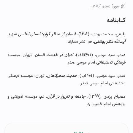
[1]
) سورۀ نساء، آیۀ ۹۷.
کتابنامه
رفیعی، محمدمهدی، (1401)،
انسان از منظر قرآن؛ انسان­‌شناسی شهید
آیت­‌الله دکتر بهشتی
، قم: نشر معارف.
صدر، سید موسی، (1401الف)،
ادیان در خدمت انسان
، تهران: موسسه
فرهنگی تحقیقاتی امام موسی صدر.
صدر، سید موسی، (1401ب)،
حدیث سحرگاهان
، تهران: موسسه فرهنگی
تحقیقاتی امام موسی صدر.
مصباح یزدی، (1399)،
جامعه و تاریخ در قرآن
، قم: موسسه آموزشی و
پژوهشی امام خمینی ره.