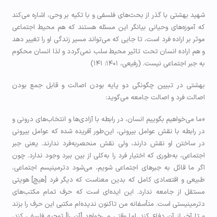
شهید بهشتی با گذر از بحث‌های فلسفی و با تکیه بر وحی، اشاره می‌کند
که آموزه‌های وحیانی بیانگر این مسئله هستند که هم محیط اجتماعی
موثر بر اراده فرد است، تا جایی‌ که می‌تواند مسیر زندگی او را تغییر دهد
و هم اراده انسان تحت تاثیر محیط سلب نمی‌گردد و لذا انسان محکوم
به جبر اجتماعی نیست. (رفیعی، ۱۴۰۱: ۱۴۱)
بهشتی در تبیین چگونگی دو پایه بودن اصالت و قابل جمع بودن
اصالت فرد و اصالت جامعه می‌گوید:
«ما می‌خواهیم بگوییم انسان، در رابطه با آزادی‌ها و انتخاب‌های درونی و
در رابطه با نقش عوامل بیرونی، این‌طور آفریده شده که عوامل بیرونی
در ساختن او نقش دارند، ولی نقش منحصربه‌فرد ندارند. یعنی جبر
اجتماعی، به‌طوری که اختیار فرد را به‌کلی از بین ببرد وجود ندارد. چون
اگر ما قائل به جبرهای اجتماعی شویم، می‌شود دترمینیسم اجتماعی،
طبیعی و اقتصادی کامل که بدین معناست که دیگر فرد [هیچ] هویتی
مستقل از جامعه ندارد. این ایده‌ای است که حرف تمام مکتب‌های
دترمینیستی است. متأسفانه من تاکنون ندیده‌ام مکتبی این حرف را بزند
و تا آخر از آن دفاع کند. اما وقتی می‌خواهد [آن را] توجیه فلسفی کند،