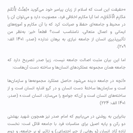
«حقیقت این است که اسلام از زبان پیامبر خود می‌‌گوید «بُعِثْتُ لِأُتَمِّمَ
مَکَارِمَ الْأَخْلَاقِ»، اما آیا مکارم اخلاقی فرد، مصنویت دارد و می‌‌توان آن را
در محیط و جامعه‌‌ای حفظ و صیانت کرد که با آن مکارم و آموزه‌‌های
ایمانی و اعمال متعالی، نامتناسب است؟ قطعاً خیر؛ به‌‌نظر من
تأثیرپذیری انسان از جامعه نیازی به برهان ندارد» (صدر، 1401 الف:
209).
اما این بیان مثبت اصالت جامعه نیست، زیرا صدر تصریح دارد که
جامعه همان مجموعه عملکردهای انسان­‌ها و ساخته دست آن­‌هاست:
«آنچه در جامعه دیده می­‌شود حاصل عملکرد مجموعه‌­ها و سازمان‌­ها
است و سازمان­‌ها ساختۀ ­دست انسان و در گرو اشاره­ انسان است و از
ساخته‌های انسان است و آن­‌که جوامع را می­‌سازد، انسان است.» (صدر،
1401 الف: 224)
بنابراین به روشنی در می‌­یابیم که امام صدر نیز همچون شهید بهشتی
دو رکن و پایه­ اصیل برای مناسبات فرد با جامعه قائل است: نخست
اراده­ آزاد انسان (و رهایی از جبر اجتماعی) و تاثیر او بر جامعه، و دوم