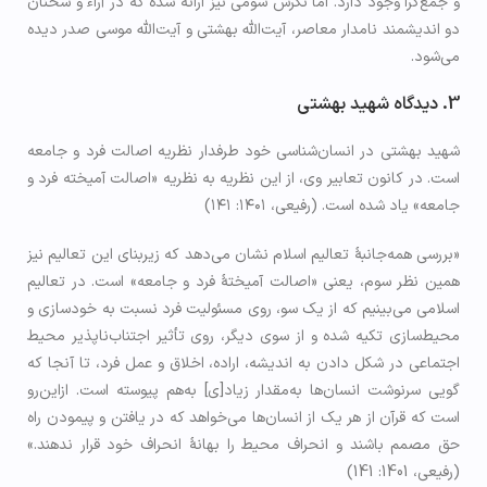
و جمع­‌گرا وجود دارد. اما نگرش سومی نیز ارائه شده که در آراء و سخنان
دو اندیشمند نامدار معاصر، آيت‌الله بهشتی و آیت‌الله موسی صدر دیده
می­‌شود.
3. دیدگاه شهید بهشتی
شهید بهشتی در انسان‌شناسی خود طرفدار نظریه اصالت فرد و جامعه
است. در کانون تعابیر وی، از این نظریه به نظریه «اصالت آمیخته فرد و
جامعه» یاد شده است. (رفیعی، ۱۴۰۱: ۱۴۱)
«بررسی همه‌جانبۀ تعالیم اسلام نشان می‌دهد که زیربنای این تعالیم نیز
همین نظر سوم، یعنی «اصالت آمیختۀ فرد و جامعه» است. در تعالیم
اسلامی می‌بینیم که از یک سو، روی مسئولیت فرد نسبت ‌به خودسازی و
محیط‌سازی تکیه شده و از سوی دیگر، روی تأثیر اجتناب‌ناپذیر محیط
اجتماعی در شکل دادن به اندیشه، اراده، اخلاق و عمل فرد، تا آنجا که
گویی سرنوشت انسان‌ها به‌مقدار زیاد[ی] به‌هم پیوسته‌ است. ازاین‌رو
است که قرآن از هر یک از انسان‌ها می‌خواهد که در یافتن و پیمودن راه
حق مصمم باشند و انحراف محیط را بهانۀ انحراف خود قرار ندهند.»
(رفیعی، 1401: 141)