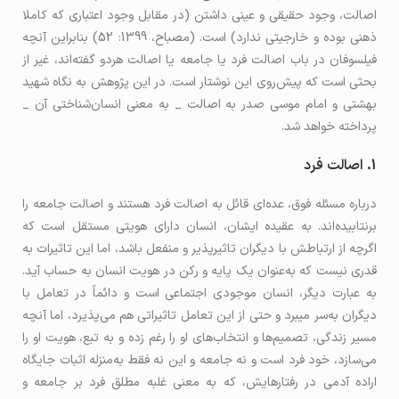
اصالت، وجود حقیقی و عینی داشتن (در مقابل وجود اعتباری که کاملا
ذهنی بوده و خارجیتی ندارد) است. (مصباح، 1399: 52) بنابراین آنچه
فیلسوفان در باب اصالت فرد یا جامعه یا اصالت هردو گفته­‌اند، غیر از
بحثی است که پیش­‌روی این نوشتار است. در این پژوهش به نگاه شهید
بهشتی و امام موسی صدر به اصالت _ به معنی انسان­‌شناختی آن _
پرداخته خواهد شد.
1. اصالت فرد
در­باره مسئله فوق، عده­‌ای قائل به اصالت فرد هستند و اصالت جامعه را
برنتابیده‌­اند. به عقیده ایشان، انسان دارای هویتی مستقل است که
اگرچه از ارتباطش با دیگران تاثیرپذیر و منفعل باشد، اما این تاثیرات به
قدری نیست که به‌عنوان یک پایه و رکن در هویت انسان به حساب آید.
به عبارت دیگر، انسان موجودی اجتماعی است و دائماً در تعامل با
دیگران به‌سر می­برد و حتی از این تعامل تاثیراتی هم می‌­پذیرد، اما آنچه
مسیر زندگی، تصمیم­‌ها و انتخاب­‌های او را رغم زده و به تبع، هویت او را
می‌­سازد، خود فرد است و نه جامعه و این نه فقط به‌منزله اثبات جایگاه
اراده آدمی در رفتارهایش، که به معنی غلبه­ مطلق فرد بر جامعه و