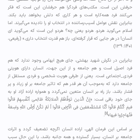
حرفش این است. مکتب‌های فردگرا هم حرفشان این است که فکر
می‌کنند فرد همه‌کاره است و هر کاری که دلش بخواهد باید بکند.
بنابراین نقش عوامل آسیب‌رساننده در انتخاب او را نادیده می‌گیرند. اما
اسلام می‌گوید هردو. هردو یعنی چه؟ هردو این است که می‌گوید ای
انسان! در هر جایی که قرار گرفته‌ای، باز هم قدرت انتخاب داری.» (رفیعی،
1401: 139)
بنابراین در نگرش شهید بهشتی، جای هیچ ابهامی وجود ندارد که هم
فرد اصیل است و هم جامعه و از این جهت، انسان دارای هویتی
فردی_اجتماعی است. یعنی از طرفی هویت شخصی و فردی مستقل از
جامعه دارد که به‌موجب آن هر قدر هم که تاثیر جامعه بر او زیاد و پر
فشار باشد، باز راه بر انسان متعین نمی‌گردد و همواره اراده‌ آزاد او به
جای خود باقی است: «إِنَّ الَّذينَ تَوَفَّاهُمُ الْمَلائِكَةُ ظالِمي‏ أَنْفُسِهِمْ قالُوا
فيمَ كُنْتُمْ قالُوا كُنَّا مُسْتَضْعَفينَ فِي الْأَرْضِ قالُوا أَ لَمْ تَكُنْ أَرْضُ اللَّهِ واسِعَةً
[1]
فَتُهاجِرُوا فيها»
.
بر اساس این فرمان الهی، اراده انسان اگرچه تضعیف گردد و اثرات
جامعه بر انسان، بسیار گسترده و همه جانبه باشد، با این حال سبب