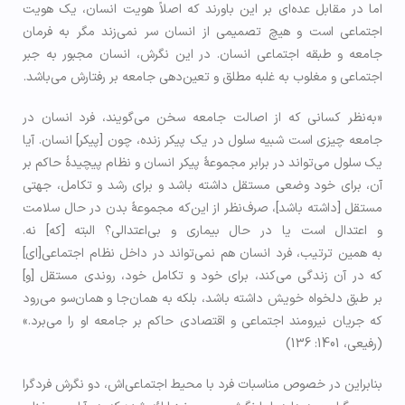
اما در مقابل عده‌­ای بر این باورند که اصلاً هویت انسان، یک هویت
اجتماعی است و هیچ تصمیمی از انسان سر نمی­‌زند مگر به فرمان
جامعه و طبقه­ اجتماعی انسان. در این نگرش، انسان مجبور به جبر
اجتماعی و مغلوب به غلبه­ مطلق و تعین­‌دهی جامعه بر رفتارش می­‌باشد.
«به‌نظر کسانی ‌که از اصالت جامعه سخن می‌گویند، فرد انسان در
جامعه چیزی است شبیه سلول در یک پیکر زنده، چون [پیکر] انسان. آیا
یک سلول می‌تواند در برابر مجموعۀ پیکر انسان و نظام پیچیدۀ حاکم بر
آن، برای خود وضعی مستقل داشته باشد و برای رشد و تکامل، جهتی
مستقل [داشته باشد]، صرف‌نظر از این‌که مجموعۀ بدن در حال سلامت
و اعتدال است یا در حال بیماری و بی‌اعتدالی؟ البته [که] نه.
به همین ترتیب، فرد انسان هم نمی‌تواند در داخل نظام اجتماعی[ای]
که در آن زندگی می‌کند، برای خود و تکامل خود، روندی مستقل [و]
بر طبق دلخواه خویش داشته باشد، بلکه به همان‌جا و همان‌سو می‌رود
که جریان نیرومند اجتماعی و اقتصادی حاکم بر جامعه او را می‌برد.»
(رفیعی، 1401: 136)
بنابراین در خصوص مناسبات فرد با محیط اجتماعی­‌اش، دو نگرش فردگرا