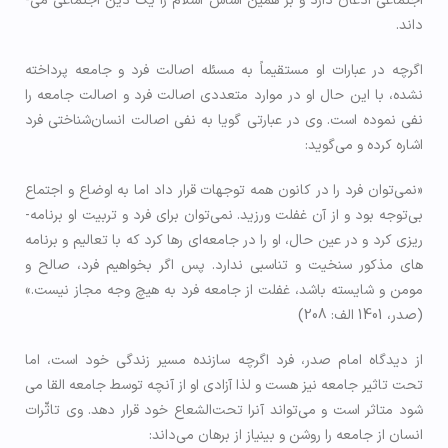
اجتماعی اذعان دارد و بر همین اساس اسلام را یک دین اجتماعی می‌­
داند.
اگرچه در عبارات او مستقیماً به مسئله اصالت فرد و جامعه پرداخته
نشده، با این حال او در موارد متعددی اصالت فرد و اصالت جامعه را
نفی نموده است. وی در عبارتی گویا به نفی اصالت انسان‌­شناختی فرد
اشاره کرده و می­‌گوید:
«نمی‌­توان فرد را در کانون همه توجهات قرار داد اما به اوضاع و اجتماع
بی­‌توجه بود و از آن غفلت ورزید. نمی­‌توان برای فرد و تربیت او برنامه‌­
ریزی کرد و در عین حال، او را در جامعه‌­ای رها کرد که با تعالیم و برنامه­‌
های مذکور سنخیت و تناسبی ندارد. پس اگر بخواهیم فرد، صالح و
مومن و شایسته باشد، غفلت از جامعه­ فرد به هیچ وجه مجاز نیست.»
(صدر، 1401 الف: 208)
از دیدگاه امام صدر، فرد اگرچه سازنده مسیر زندگی خود است، اما
تحت تاثیر جامعه نیز هست و لذا آزادی او از آن­چه توسط جامعه القا می­‌
شود متاثر است و می‌­تواند آن­را تحت­‌الشعاع خود قرار دهد. وی تاثّرات
انسان از جامعه را روشن و بی­نیاز از برهان می‌داند: