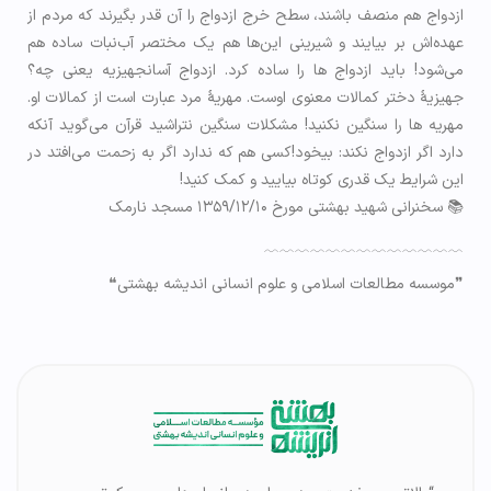
ازدواج هم منصف باشند، سطح خرج ازدواج را آن قدر بگیرند که مردم از
عهده‌اش بر بیایند و شیرینی این‌ها هم یک مختصر آب‌نبات ساده هم
می‌شود! باید ازدواج ها را ساده کرد. ازدواج آسانجهیزیه یعنی چه؟
جهیزیۀ دختر کمالات معنوی اوست. مهریۀ مرد عبارت است از کمالات او.
مهریه ها را سنگین نکنید! مشکلات سنگین نتراشید قرآن می‌گوید آنکه
دارد اگر ازدواج نکند: بیخود!کسی هم که ندارد اگر به زحمت می‌افتد در
این شرایط یک قدری کوتاه بیایید و کمک کنید!
📚 سخنرانی شهید بهشتی مورخ ۱۳۵۹/۱۲/۱۰ مسجد نارمک
﹋﹋﹋﹋﹋﹋﹋﹋﹋﹋﹋﹋﹋
❞موسسه مطالعات اسلامی و علوم انسانی اندیشه بهشتی❝