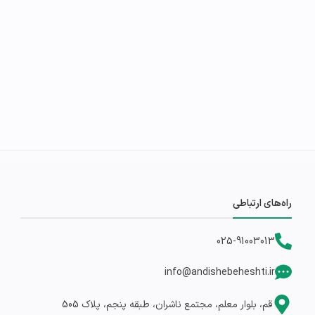
راه‌های ارتباطی
025-91003013
info@andishebeheshti.ir
قم، بلوار معلم، مجتمع ناشران، طبقه پنجم، پلاک 505