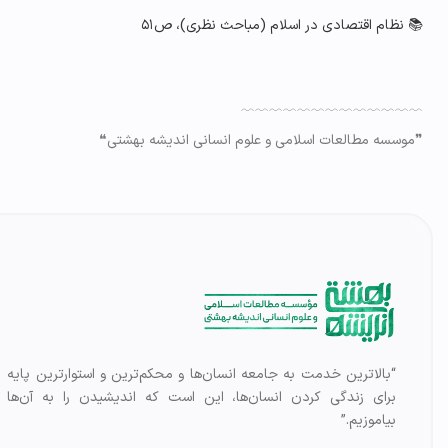
📚 نظام اقتصادی در اسلام (مباحث نظری)، ص۵۱
﹋﹋﹋﹋﹋﹋﹋﹋﹋﹋﹋﹋﹋
❞موسسه مطالعات اسلامی و علوم انسانی اندیشه بهشتی❝
“بالاترین خدمت به جامعه انسان‌ها و محکم‌ترین و استوارترین پایه
برای زندگی کردن انسان‌ها، این است که اندیشیدن را به آن‌ها
بیاموزیم.”