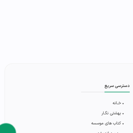
دسترسی سریع
• خـانه
• بهشتی‌ نگـار
• کتاب های موسسه