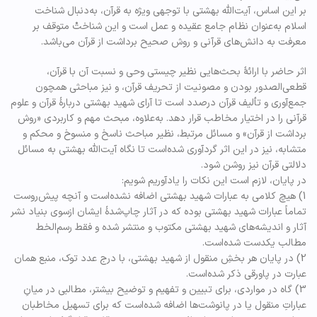
بر این اساس، آیت‌الله بهشتی با توجهی ویژه به قرآن، به‌دنبال شناخت
اسلام به‌عنوان نظام جامع عقیده و عمل است و این شناختْ متوقف بر
معرفت به دانش‌های قرآنی و روش صحیح برداشت از قرآن می‌باشد.
اثر حاضر با ارائۀ بحث‌هایی نظیر چیستی وحی و نسبت آن با قرآن،
قطعی‌الصدور بودن و مصونیت از تحریف قرآن، و نیز مباحثی همچون
جمع‌آوری و تألیف قرآن درصدد است تا آرای شهید بهشتی دربارۀ قرآن و علوم
قرآنی را در اختیار مخاطب قرار دهد. به‌علاوه، مبحث مهم و کاربردی «روش
برداشت از قرآن» و مسائل مرتبط، نظیر مباحث ناسخ و منسوخ و محکم و
متشابه، نیز در این اثر گردآوری شده‌است تا نگاه آیت‌الله بهشتی به مسائل
دلالتی قرآن نیز روشن شود.
در پایان، لازم است این نکات را یادآوریم شویم:
1) هیچ کلامی به عبارات شهید بهشتی اضافه نشده‌است و آنچه پیش‌روست
تماماً عبارات شهید بهشتی بوده که در آثار چاپ‌شدۀ ایشان ازسوی بنیاد نشر
آثار و اندیشه‌های شهید بهشتی مکتوب و منتشر شده‌ و فقط رسم‌الخط
مطالب یکدست شده‌است.
2) در پایان هر بخشِ منقول از شهید بهشتی، با درج عدد توک، منبع همان
عبارت در پاورقی ذکر شده‌است.
3) گاه در مواردی، برای تبیین و تفهیم و توضیح بیشتر، مطالبی در میانِ
عباراتِ منقول یا در پانوشت‌ها اضافه شده‌است که برای تسهیل مخاطبان