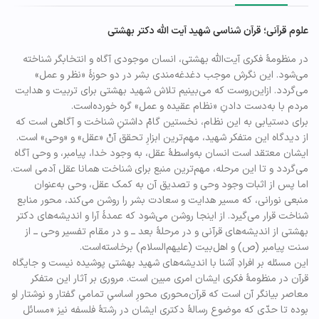
علوم قرآنی؛ قرآن شناسی شهید آیت الله دکتر بهشتی
در منظومۀ فکری آیت‌الله بهشتی، انسان موجودی آگاه و انتخابگر شناخته
می‌شود. این نگرش موجب دغدغه‌مندی بشر در دو حوزهٔ «نظر و عمل»
می‌گردد. ازاین‌روست که می‌بینیم تلاش شهید بهشتی برای تربیت و هدایت
مردم با به‌دست دادنِ «نظام عقیده و عمل» گره خورده‌است.
برای دستیابی به این نظام، نخستین گامْ داشتنِ شناخت و آگاهی است که
از دیدگاه این متفکر شهید، مهم‌ترین ابزارِ تحقق آنْ «عقل» و «وحی» است.
ایشان معتقد است انسان به‌واسطۀ عقل، به وجود خدا، پیامبر، و وحی آگاه
می‌گردد و تا این مرحله، مهم‌ترین منبع برای شناخت همانا عقل آدمی است.
اما پس از اثبات وجود وحی و تصدیق آن به‌ کمک عقل، وحی به‌عنوان
منبعی نورانی، که مسیر هدایت و سعادت بشر را روشن می‌کند، محور منابع
شناخت قرار می‌گیرد. از اینجا روشن می‌شود که عمدۀ آرا و اندیشه‌های دکتر
بهشتی از اندیشه‌های قرآنی و در مرحلۀ بعد ــ و در مقام تفسیر وحی ــ از
سنت پیامبر (ص) و اهل‌بیت (علیهم‌السلام) برخاسته‌است.
این مسئله بر افرادِ آشنا با اندیشه‌های شهید بهشتی پوشیده نیست و جایگاه
قرآن در منظومۀ فکری ایشان امری مبین است. مروری بر آثار این متفکر
معاصر بیانگر آن است که قرآن‌محوری محورِ اساسیِ تمامیِ گفتار و نوشتار او
بوده تا حدّی که موضوع رسالۀ دکتری ایشان در رشتۀ فلسفه نیز «مسائل