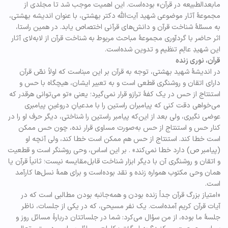
مابعدالطبیعه در قرآن» بوده‌است. این اهمیت موجب شد تا مجلدی از
مجموعۀ آثار موضوعی شهید آیت‌الله دکتر بهشتی، با عنوان اندیشه بهشتی،
به مسئلۀ شناخت قرآن و دانش‌های قرآنی اختصاص یابد. در همین راستا،
اثر حاضر با گردآوری مجموعۀ مباحث مربوط به شناخت قرآن از لابه‌لای آثار
این شهیدِ عالِم تنظیم و تدوین شده‌است.
قرآن، نوری زنده
در اندیشۀ شهید بهشتی، توجه به قرآن بر این مبناست که اولاً نصّ قرآن
دارای اتقان و روشنگری قطعی است و به تعبیر ایشان، هیچگاه با حس و
استنتاج از حس در یک کفهٔ ترازو قرار نمی‌گیرد؛ یعنی «تو می‌توانی هرقدر که
می‌خواهی دقت کنی که پیامبران راستین را با مدعیانِ دروغینِ پیامبری
عوضی نگیری، ولی بعد از این‌که پیامبر راستین را شناختی، دیگر حرف او را در
کنار حس و استنتاج از حس به‌صورت مساوی قرار نده، چون حس ممکن
است خطا کند. استنتاج از حس هم ممکن است خطا کند، ولی آنچه او
(پیامبر ص) دارد خطا نمی‌کند» . بر این اساس، وحی روشنگر است و قطعیت
و اتقان و روشنگری آن با دیگر ابزار شناخت قابل‌مقایسه نیست؛ ثانیاً قرآن یا
همان وحی مکتوب همواره زنده و نقد بوده‌است و برای همۀ نسل‌ها کارآمد
است.
«امتیاز بزرگ قرآن جداً زنده بودن و همه‌جانبه بودن مطالبی است که در
آیات قرآن کریم آمده‌است. یک نفر مسیحی، که در یکی از جلسات، ناظر
جلسۀ ما بوده، از من سؤال می‌کرد: شما در جلساتتان دربارۀ مسائل روز و