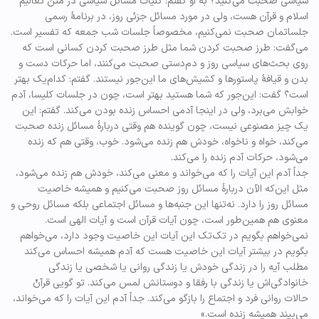
سیاسی صحبت می‌کنید؟ به او گفتم: کلیات مسائل سیاسی در متن تعالیم
اسلام و قرآن هست، ولی در مورد مسائل جزئی روز، در برنامۀ رسمی
جلساتمان صحبت نمی‌کنیم، مخصوصاً جلسات شب جمعه که تفسیر است.
می‌گفت: طرز صحبت کردن شما مثل طرز صحبت کردن کسانی است که
روی بحث‌های سیاسی روز و دم‌دستی صحبت می‌کنند، اما حرکات دست و
بدن و قیافۀ پاستورها و کشیش‌های ما این‌جور نیستند. گفتم: کدام‌یک بهتر
است؟ گفت: این‌جور که شما هستید بهتر است، چون در جلسات کلیسا، آدم
خوابش می‌برد، ولی در اینجا آدمی احساس زنده بودن می‌کند. گفتم: این
یک چیز مصنوعی نیست، چون گوینده هم وقتی دربارۀ مسائل زنده صحبت
می‌کند، خواه و ناخواه، خودش هم زنده می‌شود. خوب، وقتی هم که زنده
می‌شود، حرکات آدم زنده را می‌کند.
جداً آدم این آیات را که می‌خواند و معنی می‌کند، خودش هم زنده می‌شود،
مثل این‌که الآن دربارۀ مسائل روز صحبت می‌کنیم و همیشه خاصیت
مسائل روز را دارد. نه‌تنها این جنبه‌ها و مسائل اجتماعی بلکه مسائل روحی و
معنوی هم همین‌طور است، چون آیات قرآن است و آیات الهی است.
نمی‌خواهم بگویم در تک‌تک این آیات این خاصیت وجود دارد، می‌خواهم
بگویم در بیشتر آیات این خاصیت هست که آدم همیشه احساس می‌کند
مطلب آیه را در زندگی خودش یا زندگی روانی یا شخصی یا زندگی
خانوادگی‌اش یا زندگی با رفقا و دوستانش لمس می‌کند. تو گویی قرآنْ
حالات روانی فرد و اجتماع را بازگو می‌کند. جداً آدم این آیات را که می‌خواند،
می‌بیند همیشه زنده است.»